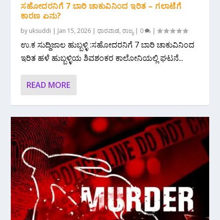
ಸಹೋದರನಿಗೆ 7 ಬಾರಿ ಚಾಕುವಿನಿಂದ ಇರಿತ – ಗಲಾಟೆಗೆ
ಕಾರಣ ಏನು?
by
uksuddi
|
Jan 15, 2026
|
ಧಾರವಾಡ
,
ರಾಜ್ಯ
|
0
|
ಉ.ಕ ಸುದ್ದಿಜಾಲ ಹುಬ್ಬಳ್ಳಿ :ಸಹೋದರನಿಗೆ 7 ಬಾರಿ ಚಾಕುವಿನಿಂದ
ಇರಿತ ಹಳೆ ಹುಬ್ಬಳ್ಳಿಯ ಶಿವಶಂಕರ ಕಾಲೋನಿಯಲ್ಲಿ ಘಟನೆ...
READ MORE