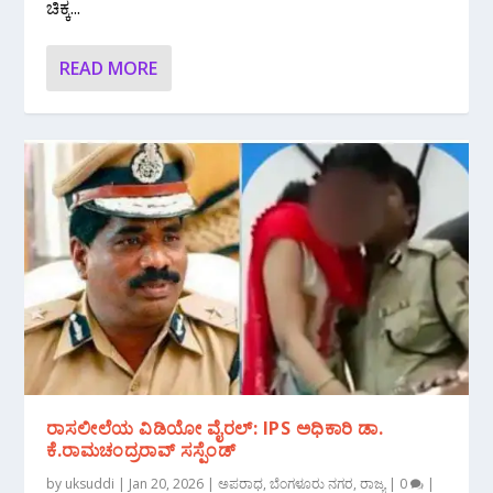
ಚಿಕ್ಕ...
READ MORE
ರಾಸಲೀಲೆಯ ವಿಡಿಯೋ ವೈರಲ್: IPS ಅಧಿಕಾರಿ ಡಾ.
ಕೆ.ರಾಮಚಂದ್ರರಾವ್ ಸಸ್ಪೆಂಡ್
by
uksuddi
|
Jan 20, 2026
|
ಅಪರಾಧ
,
ಬೆಂಗಳೂರು ನಗರ
,
ರಾಜ್ಯ
|
0
|