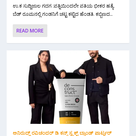
ಉ.ಕ ಸುದ್ದಿಜಾಲ ಗದಗ :ಪತ್ನಿಯಿಂದಲೇ ಪತಿಯ ಭೀಕರ ಹತ್ಯೆ.
ಬೆಡ್ ರೂಮನಲ್ಲಿ ಗಂಡನಿಗೆ ಚಟ್ಟ ಕಟ್ಟಿದ ಹೆಂಡತಿ. ಕಬ್ಬಿಣದ...
READ MORE
ಅನಿರುದ್ಧ್ ರವಿಚಂದರ್ ಡಿ ಕನ್ಸ್ ಸ್ಟ್ರಕ್ಟ್ ಬ್ರಾಂಡ್ ಪಾರ್ಟ್ನರ್