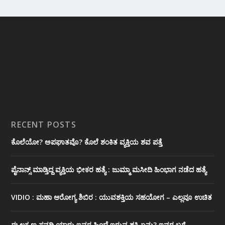
RECENT POSTS
ಕೊಲೆಯೋ? ಅಪಘಾತವೊ? ಕೊಲೆ ಶಂಕಿತ ವ್ಯಕ್ತಿಯ ಶವ ಪತ್ತೆ
ಪೈನಾನ್ಸ್ ಮಾಡ್ತಿದ್ದ ವ್ಯಕ್ತಿಯ ಭೀಕರ‌ ಹತ್ಯೆ : ಜುಮ್ಮಾ ಮಸೀದಿ ಹಿಂಭಾಗ ನಡೆದ ಹತ್ಯೆ
VIDIO : ಮಹಾ ಆರೋಗ್ಯ ಶಿಬಿರ : ಯುವಶಕ್ತಿಯ ಸಹಯೋಗ – ಎಲ್ಲವೂ ಉಚಿತ
ಈ ಲಕ್ಷ್ಮಣ ಸವದಿ ಯಾರು ಇವರ ಹಿಂದೆ ಇರುವ ಶಕ್ತಿ ಏನು? ಇವರ ಬಗ್ಗೆ