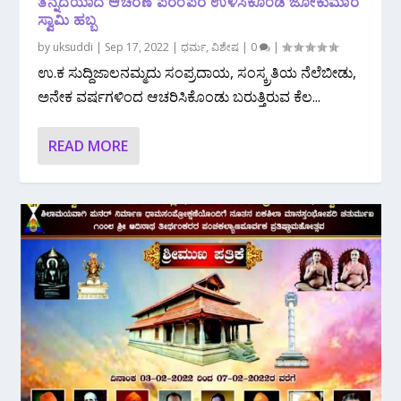
ತನ್ನದೆಯಾದ ಆಚರಣೆ ಪರಂಪರೆ ಉಳಿಸಿಕೊಂಡ ಜೋಕುಮಾರ
ಸ್ವಾಮಿ ಹಬ್ಬ
by
uksuddi
|
Sep 17, 2022
|
ಧರ್ಮ
,
ವಿಶೇಷ
|
0
|
ಉ.ಕ ಸುದ್ದಿಜಾಲನಮ್ಮದು ಸಂಪ್ರದಾಯ, ಸಂಸ್ಕ್ರತಿಯ ನೆಲೆಬೀಡು,
ಅನೇಕ ವರ್ಷಗಳಿಂದ ಆಚರಿಸಿಕೊಂಡು ಬರುತ್ತಿರುವ ಕೆಲ...
READ MORE