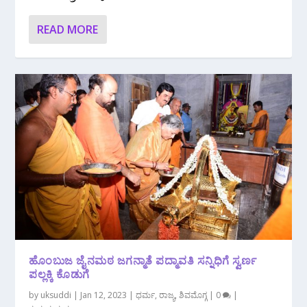
READ MORE
ಹೊಂಬುಜ ಜೈನಮಠ ಜಗನ್ಮಾತೆ ಪದ್ಮಾವತಿ ಸನ್ನಿಧಿಗೆ ಸ್ವರ್ಣ
ಪಲ್ಲಕ್ಕಿ ಕೊಡುಗೆ
by
uksuddi
|
Jan 12, 2023
|
ಧರ್ಮ
,
ರಾಜ್ಯ
,
ಶಿವಮೊಗ್ಗ
|
0
|