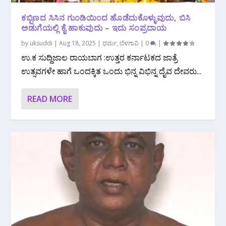
ಕಬ್ಬಿಣದ ಸಿಸಿನ ಗುಂಡಿಯಿಂದ ಹೊಡೆದುಕೊಳ್ಳುವುದು, ಬಿಸಿ
ಅಡುಗೆಯಲ್ಲಿ ಕೈ ಹಾಕುವುದು – ಇದು‌ ಸಂಪ್ರದಾಯ
by
uksuddi
|
Aug 18, 2025
|
ಧರ್ಮ
,
ಬೆಳಗಾವಿ
|
0
|
ಉ.ಕ ಸುದ್ದಿಜಾಲ ರಾಯಬಾಗ :ಉತ್ತರ ಕರ್ನಾಟಕದ ಜಾತ್ರೆ
ಉತ್ಸವಗಳೇ ಹಾಗೆ ಒಂದಕ್ಕಿತ ಒಂದು ಭಿನ್ನ ವಿಭಿನ್ನ ದೈವ ದೇವರು...
READ MORE