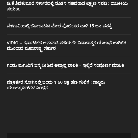
ಡಿ.ಕೆ ಶಿವಕುಮಾರ ಸರ್ಕಾರದಲ್ಲಿ ನೂತನ ಸಚಿವರಾದ ಲಕ್ಷ್ಮಣ ಸವದಿ : ರಾಜಕೀಯ
ಪಯಣ..
ಬೆಳಗಾವಿಯಲ್ಲಿ ಜೋಜಾಟದ ಮೇಲೆ ಪೊಲೀಸರ ದಾಳಿ 15 ಜನ ವಶಕ್ಕೆ
VIDIO – ಕರ್ನಾಟಕದ ಅನುಮತಿ ಪಡೆಯದೇ ವಿವಾದಾತ್ಮಕ ಯೋಜನೆ ಜಾರಿಗೆಗೆ
ಮುಂದಾದ ಮಹಾರಾಷ್ಟ್ರ ಸರ್ಕಾರ
ಗಂಡು ಮಗುವಿಗೆ ಜನ್ಮ ನೀಡಿದ ಅಪ್ರಾಪ್ತ ಬಾಲಕಿ – ಇಲ್ಲಿದೆ ಸಂಪೂರ್ಣ ಮಾಹಿತಿ
ಪತ್ರಕರ್ತರ ಸೋಗಿನಲ್ಲಿ ಬಂದು 1.60 ಲಕ್ಷ ಹಣ ಸುಲಿಗೆ : ನಾಲ್ವರು
ಯೂಟ್ಯೂಬರ್‌ಗಳ ಬಂಧನ