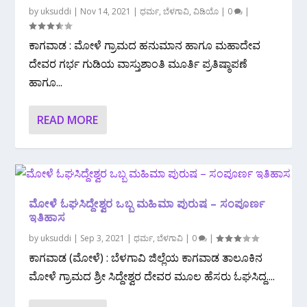
by
uksuddi
|
Nov 14, 2021
|
ಧರ್ಮ
,
ಬೆಳಗಾವಿ
,
ವಿಡಿಯೊ
|
0
|
ಕಾಗವಾಡ : ಮೋಳೆ ಗ್ರಾಮದ ಹನುಮಾನ ಹಾಗೂ ಮಹಾದೇವ
ದೇವರ ಗರ್ಭ ಗುಡಿಯ ವಾಸ್ತುಶಾಂತಿ ಮೂರ್ತಿ ಪ್ರತಿಷ್ಠಾಪಣೆ
ಹಾಗೂ...
READ MORE
ಮೋಳೆ ಓಘಸಿದ್ದೇಶ್ವರ ಒಬ್ಬ ಮಹಿಮಾ ಪುರುಷ – ಸಂಪೂರ್ಣ
ಇತಿಹಾಸ
by
uksuddi
|
Sep 3, 2021
|
ಧರ್ಮ
,
ಬೆಳಗಾವಿ
|
0
|
ಕಾಗವಾಡ (ಮೋಳೆ) : ಬೆಳಗಾವಿ ಜಿಲ್ಲೆಯ ಕಾಗವಾಡ ತಾಲೂಕಿನ
ಮೋಳೆ ಗ್ರಾಮದ ಶ್ರೀ ಸಿದ್ದೇಶ್ವರ ದೇವರ ಮೂಲ ಹೆಸರು ಓಘಸಿದ್ದ....