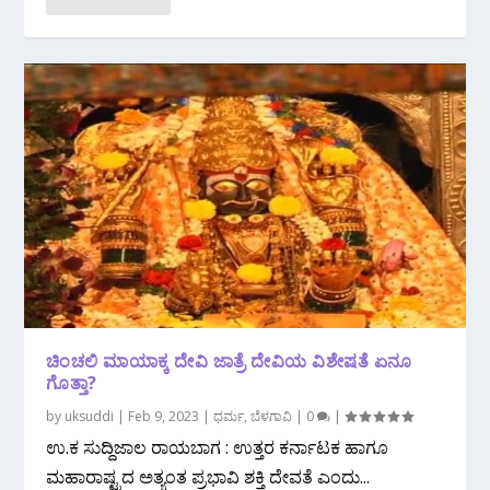
ಚಿಂಚಲಿ ಮಾಯಾಕ್ಕ ದೇವಿ ಜಾತ್ರೆ ದೇವಿಯ ವಿಶೇಷತೆ ಏನೂ
ಗೊತ್ತಾ?
by
uksuddi
|
Feb 9, 2023
|
ಧರ್ಮ
,
ಬೆಳಗಾವಿ
|
0
|
ಉ.ಕ ಸುದ್ದಿಜಾಲ ರಾಯಬಾಗ : ಉತ್ತರ ಕರ್ನಾಟಕ ಹಾಗೂ
ಮಹಾರಾಷ್ಟ್ರದ ಅತ್ಯಂತ ಪ್ರಭಾವಿ ಶಕ್ತಿ ದೇವತೆ ಎಂದು...