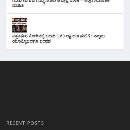
ಗಂಡು ಮಗುವಿಗೆ ಜನ್ಮ ನೀಡಿದ ಅಪ್ರಾಪ್ತ ಬಾಲಕಿ – ಇಲ್ಲಿದೆ ಸಂಪೂರ್ಣ
ಮಾಹಿತಿ
ಪತ್ರಕರ್ತರ ಸೋಗಿನಲ್ಲಿ ಬಂದು 1.60 ಲಕ್ಷ ಹಣ ಸುಲಿಗೆ : ನಾಲ್ವರು
ಯೂಟ್ಯೂಬರ್‌ಗಳ ಬಂಧನ
RECENT POSTS