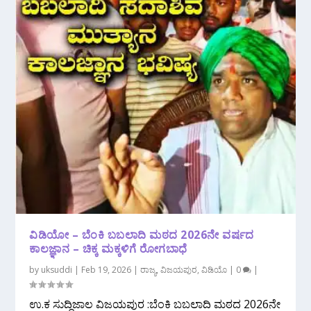
ವಿಡಿಯೋ‌ – ಬೆಂಕಿ ಬಬಲಾದಿ ಮಠದ 2026ನೇ ವರ್ಷದ
ಕಾಲಜ್ಞಾನ – ಚಿಕ್ಕ ಮಕ್ಕಳಿಗೆ ರೋಗಬಾಧೆ
by
uksuddi
|
Feb 19, 2026
|
ರಾಜ್ಯ
,
ವಿಜಯಪುರ
,
ವಿಡಿಯೊ
|
0
|
ಉ.ಕ ಸುದ್ದಿಜಾಲ ವಿಜಯಪುರ :ಬೆಂಕಿ ಬಬಲಾದಿ ಮಠದ 2026ನೇ