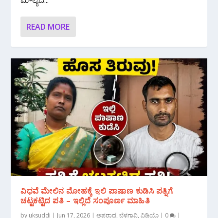
ಮೌಲ್ಯದ...
READ MORE
ವಿಧವೆ ಮೇಲಿನ ಮೋಹಕ್ಕೆ ಇಲಿ ಪಾಷಾಣ ಕುಡಿಸಿ ಪತ್ನಿಗೆ
ಚಟ್ಟಕಟ್ಟಿದ ಪತಿ – ಇಲ್ಲಿದೆ ಸಂಪೂರ್ಣ ಮಾಹಿತಿ
by
uksuddi
|
Jun 17, 2026
|
ಅಪರಾಧ
,
ಬೆಳಗಾವಿ
,
ವಿಡಿಯೊ
|
0
|