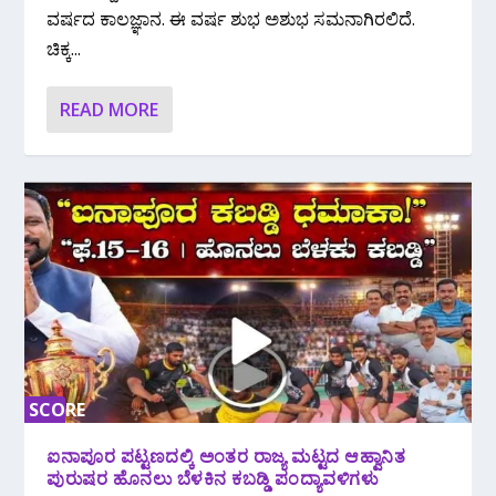
ವರ್ಷದ ಕಾಲಜ್ಞಾನ.‌ ಈ ವರ್ಷ ಶುಭ ಅಶುಭ ಸಮನಾಗಿರಲಿದೆ.
ಚಿಕ್ಕ...
READ MORE
SCORE
0%
ಐನಾಪೂರ ಪಟ್ಟಣದಲ್ಕಿ ಅಂತರ ರಾಜ್ಯ ಮಟ್ಟದ ಆಹ್ವಾನಿತ
ಪುರುಷರ ಹೊನಲು ಬೆಳಕಿನ ಕಬಡ್ಡಿ ಪಂದ್ಯಾವಳಿಗಳು