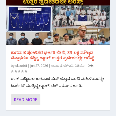
ಕಾಗವಾಡ ಪೋಲಿಸರ ಭರ್ಜರಿ ಬೇಟೆ, 33 ಲಕ್ಷ ಮೌಲ್ಯದ
ಚಿನ್ನಾಭರಣ ಕದ್ದಿದ್ದ ಗ್ಯಾಂಗ್ ಉತ್ತರ ಪ್ರದೇಶದಲ್ಲೇ ಅರೆಸ್ಟ್
by
uksuddi
|
Jun 27, 2026
|
ಅಪರಾಧ
,
ಬೆಳಗಾವಿ
,
ವಿಡಿಯೊ
|
0
|
ಉ.ಕ ಸುದ್ದಿಜಾಲ ಕಾಗವಾಡ :ಬಸ್ ಹತ್ತುವ ಒಂಟಿ ಮಹಿಳೆಯರನ್ನೇ
ಟಾರ್ಗೆಟ್ ಮಾಡ್ತಿದ್ದ ಗ್ಯಾಂಗ್. ರಶ್ ಇರೋ ಸರ್ಕಾರಿ...
READ MORE