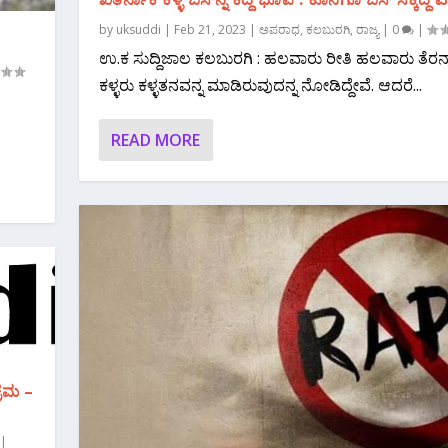
by
uksuddi
|
Feb 21, 2023
|
ಅಪರಾಧ
,
ಕಲಬುರಗಿ
,
ರಾಜ್ಯ
|
0
|
ಉ.ಕ ಸುದ್ದಿಜಾಲ ಕಲಬುರಗಿ : ಹಲವಾರು ರೀತಿ ಹಲವಾರು ತೆರನ
ಕಳ್ಳರು ಕಳ್ಳತನವನ್ನ ಮಾಡಿರುವುದನ್ನ ನೋಡಿದ್ದೇವೆ. ಆದರೆ...
READ MORE
್ರಮ –
|