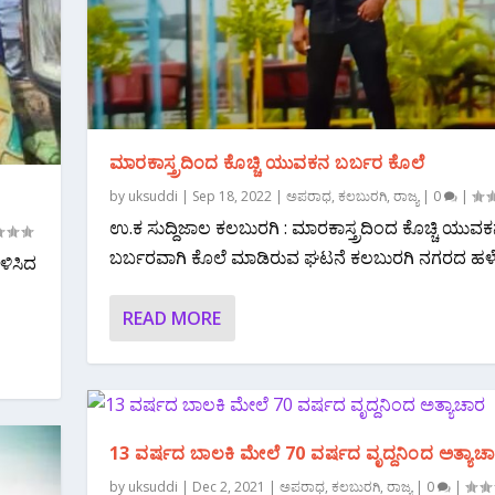
ಮಾರಕಾಸ್ತ್ರದಿಂದ ಕೊಚ್ಚಿ ಯುವಕನ ಬರ್ಬರ ಕೊಲೆ
by
uksuddi
|
Sep 18, 2022
|
ಅಪರಾಧ
,
ಕಲಬುರಗಿ
,
ರಾಜ್ಯ
|
0
|
ಉ.ಕ ಸುದ್ದಿಜಾಲ ಕಲಬುರಗಿ : ಮಾರಕಾಸ್ತ್ರದಿಂದ ಕೊಚ್ಚಿ ಯುವ
ಬರ್ಬರವಾಗಿ ಕೊಲೆ ಮಾಡಿರುವ ಘಟನೆ ಕಲಬುರಗಿ ನಗರದ ಹಳೆ.
ಳಿಸಿದ
READ MORE
13 ವರ್ಷದ ಬಾಲಕಿ ಮೇಲೆ 70 ವರ್ಷದ ವೃದ್ದನಿಂದ ಅತ್ಯಾಚ
by
uksuddi
|
Dec 2, 2021
|
ಅಪರಾಧ
,
ಕಲಬುರಗಿ
,
ರಾಜ್ಯ
|
0
|