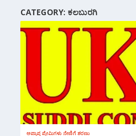
CATEGORY:
ಕಲಬುರಗಿ
ಅಪ್ರಾಪ್ತ ಪ್ರೇಮಿಗಳು ನೇಣಿಗೆ ಶರಣು