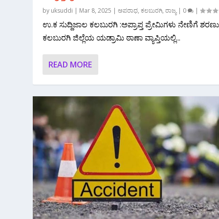
by
uksuddi
|
Mar 8, 2025
|
ಅಪರಾಧ
,
ಕಲಬುರಗಿ
,
ರಾಜ್ಯ
|
0
|
ಉ‌.ಕ ಸುದ್ದಿಜಾಲ ಕಲಬುರಗಿ :ಅಪ್ರಾಪ್ತ ಪ್ರೇಮಿಗಳು ನೇಣಿಗೆ ಶರಣು
ಕಲಬುರಗಿ ಜಿಲ್ಲೆಯ ಯಡ್ರಾಮಿ ಠಾಣಾ ವ್ಯಾಪ್ತಿಯಲ್ಲಿ...
READ MORE