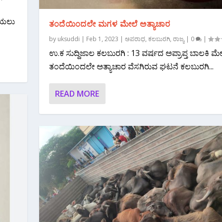
ಡೆಯಲು
ತಂದೆಯಿಂದಲೇ ಮಗಳ ಮೇಲೆ ಅತ್ಯಾಚಾರ
by
uksuddi
|
Feb 1, 2023
|
ಅಪರಾಧ
,
ಕಲಬುರಗಿ
,
ರಾಜ್ಯ
|
0
|
ಉ.ಕ ಸುದ್ದಿಜಾಲ ಕಲಬುರಗಿ : 13 ವರ್ಷದ ಅಪ್ರಾಪ್ತ ಬಾಲಕಿ ಮೇ
ತಂದೆಯಿಂದಲೇ ಅತ್ಯಾಚಾರ ವೆಸಗಿರುವ ಘಟನೆ ಕಲಬುರಗಿ...
READ MORE