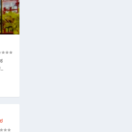
ಕನ
..
ಾರ