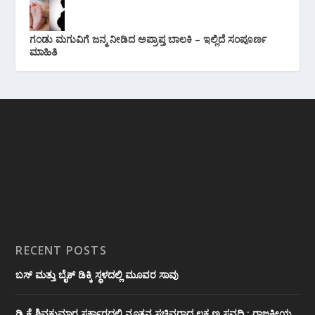
ಗಂಡು ಮಗುವಿಗೆ ಜನ್ಮ ನೀಡಿದ ಅಪ್ರಾಪ್ತ ಬಾಲಕಿ – ಇಲ್ಲಿದೆ ಸಂಪೂರ್ಣ
ಮಾಹಿತಿ
RECENT POSTS
ಬಸ್ ಮತ್ತು ಬೈಕ್ ಡಿಕ್ಕಿ ಸ್ಥಳದಲ್ಲಿ ಮೂವರ ಸಾವು
ಡಿ.ಕೆ ಶಿವಕುಮಾರ ಸರ್ಕಾರದಲ್ಲಿ ನೂತನ ಸಚಿವರಾದ ಲಕ್ಷ್ಮಣ ಸವದಿ : ರಾಜಕೀಯ