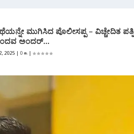
ೆಯನ್ನೇ ಮುಗಿಸಿದ ಪೊಲೀಸಪ್ಪ – ವಿಚ್ಚೇದಿತ ಪತ್ನ
ೊಂದವ ಅಂದರ್…
2, 2025
|
0
|