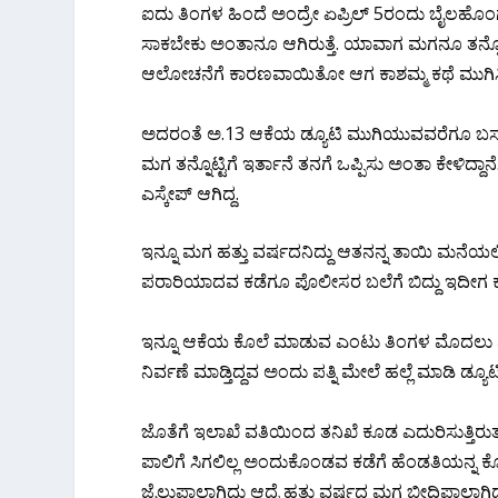
ಐದು ತಿಂಗಳ ಹಿಂದೆ ಅಂದ್ರೇ ಏಪ್ರಿಲ್ 5ರಂದು ಬೈಲಹೊಂಗಲ ಕ
ಸಾಕಬೇಕು ಅಂತಾನೂ ಆಗಿರುತ್ತೆ.‌ ಯಾವಾಗ ಮಗನೂ ತನ್ನೊಟ
ಆಲೋಚನೆಗೆ ಕಾರಣವಾಯಿತೋ ಆಗ ಕಾಶಮ್ಮ ಕಥೆ ಮುಗಿಸಿದ್ರೇ 
ಅದರಂತೆ ಅ.13 ಆಕೆಯ ಡ್ಯೂಟಿ ಮುಗಿಯುವವರೆಗೂ ಬಸ್ ನ
ಮಗ ತನ್ನೊಟ್ಟಿಗೆ ಇರ್ತಾನೆ ತನಗೆ ಒಪ್ಪಿಸು ಅಂತಾ ಕೇಳಿದ್ದಾನೆ
ಎಸ್ಕೇಪ್ ಆಗಿದ್ದ.
ಇನ್ನೂ ಮಗ ಹತ್ತು ವರ್ಷದನಿದ್ದು ಆತನನ್ನ ತಾಯಿ ಮನೆಯಲ್ಲಿ
ಪರಾರಿಯಾದವ ಕಡೆಗೂ ಪೊಲೀಸರ ಬಲೆಗೆ ಬಿದ್ದು ಇದೀಗ ಕಂಬಿ
ಇನ್ನೂ ಆಕೆಯ ಕೊಲೆ ಮಾಡುವ ಎಂಟು ತಿಂಗಳ‌ ಮೊದಲು ಪಾಪಿ 
ನಿರ್ವಣೆ ಮಾಡ್ತಿದ್ದವ ಅಂದು ಪತ್ನಿ ಮೇಲೆ ಹಲ್ಲೆ ಮಾಡಿ ಡ್
ಜೊತೆಗೆ ಇಲಾಖೆ ವತಿಯಿಂದ ತನಿಖೆ ಕೂಡ ಎದುರಿಸುತ್ತಿರುತ್
ಪಾಲಿಗೆ ಸಿಗಲಿಲ್ಲ ಅಂದುಕೊಂಡವ ಕಡೆಗೆ ಹೆಂಡತಿಯನ್ನ ಕೊಂ
ಜೈಲುಪಾಲಾಗಿದ್ದು ಆದ್ರೆ ಹತ್ತು ವರ್ಷದ ಮಗ ಬೀದಿಪಾಲಾಗಿ