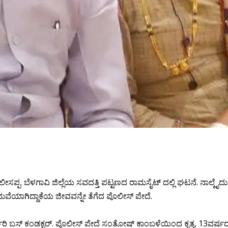
ಸಪ್ಪ.‌ ಬೆಳಗಾವಿ ಜಿಲ್ಲೆಯ ಸವದತ್ತಿ ಪಟ್ಟಣದ ರಾಮಸೈಟ್ ದಲ್ಲಿ ಘಟನೆ. ನಾಲ್ಕೈದು
ಮದುವೆಯಾಗಿದ್ದಾಕೆಯ ಜೀವವನ್ನೇ ತೆಗೆದ ಪೊಲೀಸ್ ಪೇದೆ.
ಕಾರಿ ಬಸ್ ಕಂಡಕ್ಟರ್. ಪೊಲೀಸ್ ಪೇದೆ ಸಂತೋಷ್ ಕಾಂಬಳೆಯಿಂದ ಕೃತ್ಯ. 13ವರ್ಷ