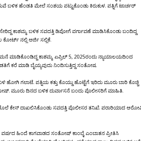
ುವೆ ಬಳಿಕ ಹೆಂಡತಿ ಮೇಲೆ ಸಂಶಯ ಪಟ್ಟುಕೊಂಡು ಕಿರುಕುಳ. ಪತ್ನಿಗೆ ಟಾರ್ಚರ್
ರಿದ್ದ ಕಾಶಮ್ಮ. ಬಳಿಕ ಸವದತ್ತಿ ಡಿಪೋಗೆ ವರ್ಗಾವಣೆ ಮಾಡಿಸಿಕೊಂಡು ಬಂದಿದ್ದ
ರ್ಟ್ ನಲ್ಲಿ ಅರ್ಜಿ ಸಲ್ಲಿಕೆ.
 ಮನೆ‌ ಮಾಡಿಕೊಂಡಿದ್ದ ಕಾಶಮ್ಮ. ಏಪ್ರಿಲ್ 5, 2025ರಂದು ನ್ಯಾಯಾಲಯದಿಂದ
ತಿಗೆ ಕರೆ ಮಾಡಿ ಬೈಯ್ಯವುದು ನಿಂದಿಸುತ್ತಿದ್ದ ಸಂತೋಷ.
ಹೋಗಿ ಗಲಾಟೆ. ಪತ್ನಿಯ ಕತ್ತು ಕೊಯ್ದು ಹೊಟ್ಟೆಗೆ ಇರಿದು ಮೂರು ಬಾರಿ ಕೊಚ್ಚಿ
ಂತೋಷ್. ಮೂರು ದಿನದ ಬಳಿಕ ದುರ್ವಾಸನೆ ಬಂದು ಪೊಲೀಸರಿಗೆ ಮಾಹಿತಿ.
 ಕೊಲೆ ಕೇಸ್ ದಾಖಲಿಸಿಕೊಂಡು ಸವದತ್ತಿ ಪೊಲೀಸರ ತನಿಖೆ. ಪರಾರಿಯಾದ ಆರೋಪ
ರು ವರ್ಷದ ಹಿಂದೆ ಕಾಗವಾಡದ ಸಂತೋಷ್ ಕಾಂಬ್ಳೆ ಎಂಬಾತನ ಪ್ರೀತಿಸಿ