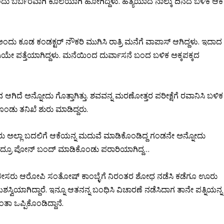
ಂದು ಬರ್ಬರವಾಗಿ ಕೊಲೆಯಾಗಿ ಹೋಗಿದ್ದಳು. ಹತ್ಯೆಯಾದ ನಾಲ್ಕು ದಿನದ ಬಳಿಕ ಆಕೆ
ಂದು ಕೂಡ ಕಂಡಕ್ಟರ್ ನೌಕರಿ ಮುಗಿಸಿ ರಾತ್ರಿ ಮನೆಗೆ ವಾಪಾಸ್ ಆಗಿದ್ದಳು. ಇದಾದ
ಿಯೇ ಪತ್ತೆಯಾಗಿದ್ದಳು. ಮನೆಯಿಂದ ದುರ್ವಾಸನೆ ಬಂದ‌ ಬಳಿಕ ಅಕ್ಕಪಕ್ಕದ
ಿನ ಆಗಿದೆ ಅನ್ನೋದು ಗೊತ್ತಾಗಿತ್ತು. ಶವವನ್ನ ಮರಣೋತ್ತರ ಪರೀಕ್ಷೆಗೆ ರವಾನಿಸಿ ಬಳಿಕ
ಂಡು ತನಿಖೆ ಶುರು ಮಾಡಿದ್ದರು.
ಯಾರು ಅಲ್ಲಾ ಬದಲಿಗೆ ಆಕೆಯನ್ನ ಮದುವೆ ಮಾಡಿಕೊಂಡಿದ್ದ ಗಂಡನೇ ಅನ್ನೋದು
ಮಾಡಿದ್ರೂ ಪೋನ್ ಬಂದ್ ಮಾಡಿಕೊಂಡು ಪರಾರಿಯಾಗಿದ್ದ…
ಪೊಲೀಸರು ಆರೋಪಿ ಸಂತೋಷ್ ಕಾಂಬ್ಳೆಗೆ ನಿರಂತರ ಶೋಧ ನಡೆಸಿ ಕಡೆಗೂ ಊರು
ಯಶಸ್ವಿಯಾಗಿದ್ದಾರೆ. ಇನ್ನೂ ಆತನನ್ನ ಬಂಧಿಸಿ ವಿಚಾರಣೆ ನಡೆಸಿದಾಗ ತಾನೇ ಪತ್ನಿಯನ್ನ
ತಾ ಒಪ್ಪಿಕೊಂಡಿದ್ದಾನೆ.