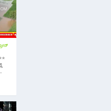
ರೋನ್
ಲಿ
.