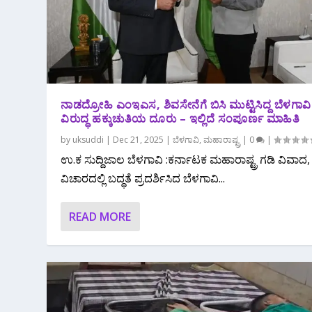
ನಾಡದ್ರೋಹಿ ಎಂಇಎಸ, ಶಿವಸೇನೆಗೆ ಬಿಸಿ ಮುಟ್ಟಿಸಿದ್ದ ಬೆಳಗಾವಿ 
ವಿರುದ್ಧ ಹಕ್ಕುಚುತಿಯ ದೂರು – ಇಲ್ಲಿದೆ ಸಂಪೂರ್ಣ ‌ಮಾಹಿತಿ
by
uksuddi
|
Dec 21, 2025
|
ಬೆಳಗಾವಿ
,
ಮಹಾರಾಷ್ಟ್ರ
|
0
|
ಉ.ಕ ಸುದ್ದಿಜಾಲ ಬೆಳಗಾವಿ :ಕರ್ನಾಟಕ ಮಹಾರಾಷ್ಟ್ರ ಗಡಿ ವಿವಾದ,
ವಿಚಾರದಲ್ಲಿ ಬದ್ಧತೆ ಪ್ರದರ್ಶಿಸಿದ ಬೆಳಗಾವಿ...
READ MORE