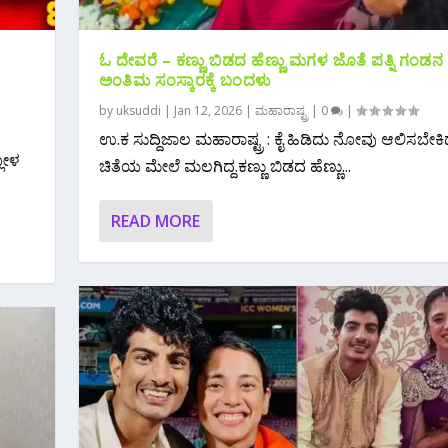
ಓ ದೇವರೆ – ಕಣ್ಣು ಬಿಡದ ಹೆಣ್ಣು ಮಗಳ ಜೊತೆ ಪತ್ನಿ ಗಂಡನ
ಅಂತಿಮ‌ ಸಂಸ್ಕಾರಕ್ಕೆ ಬಂದಳು
by
uksuddi
|
Jan 12, 2026
|
ಮಹಾರಾಷ್ಟ್ರ
|
0
|
ಉ.ಕ‌ ಸುದ್ದಿಜಾಲ ಮಹಾರಾಷ್ಟ್ರ : ಕೈ ಹಿಡಿದು ನೋವು ಆಲಿಸಬೇಕಿ
ಲೋಳ
ಚಿತೆಯ ಮೇಲೆ ಮಲಗಿದ್ದ.‌ಕಣ್ಣು ಬಿಡದ ಹೆಣ್ಣು...
READ MORE