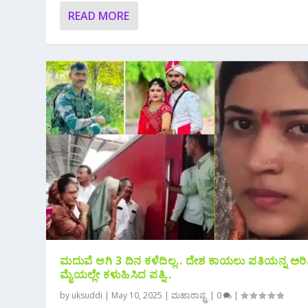
READ MORE
ಮದುವೆ ಆಗಿ 3 ದಿನ ಕಳೆದಿಲ್ಲ.. ದೇಶ ಕಾಯಲು ಪತಿಯನ್ನ ಅರ
ಮೈಯಲ್ಲೇ ಕಳುಹಿಸಿದ ಪತ್ನಿ..
by
uksuddi
|
May 10, 2025
|
ಮಹಾರಾಷ್ಟ್ರ
|
0
|