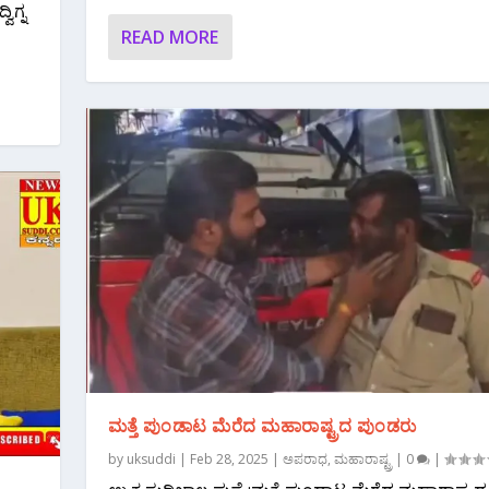
ಿಗ್ನ
READ MORE
ಮತ್ತೆ ಪುಂಡಾಟ ಮೆರೆದ ಮಹಾರಾಷ್ಟ್ರದ ಪುಂಡರು
by
uksuddi
|
Feb 28, 2025
|
ಅಪರಾಧ
,
ಮಹಾರಾಷ್ಟ್ರ
|
0
|