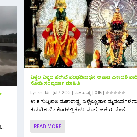
ವಿಠ್ಠಲ ವಿಠ್ಠಲ ಹೇಗಿದೆ ಪಂಢರಿನಾಥನ ಆಷಾಡ ಏಕಾದಶಿ ವಾರಿ 
ನೋಡಿ ಸಂಪೂರ್ಣ ಮಾಹಿತಿ
by
uksuddi
|
Jul 7, 2025
|
ಮಹಾರಾಷ್ಟ್ರ
|
0
|
್
ಉ.ಕ ಸುದ್ದಿಜಾಲ ಮಹಾರಾಷ್ಟ್ರ :ಎಲ್ಲೆಲ್ಲೂ ತಾಳ ಮೃದಂಘಗಳ ನ
ಕುದುರೆ ಕುಣಿತ ಕೊರಳಲ್ಲಿ ತುಳಸಿ ಮಾಲೆ, ಹಣೆಯ ಮೇಲೆ...
READ MORE
..