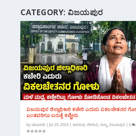
CATEGORY:
ವಿಜಯಪುರ
ವಿಜಯಪುರ ಜಿಲ್ಲಾಧಿಕಾರಿ ಕಚೇರಿ ಎದುರು ವಿಕಲಚೇತನರ ಗೋ
ಎಂತವರಿಗೂ ಬರುತ್ತೆ ಕಣ್ಣೀರು
by
uksuddi
|
Jul 20, 2026
|
ಅಪರಾಧ
,
ಬೆಳಗಾವಿ
,
ರಾಜ್ಯ
,
ವಿಜಯಪುರ
|
0