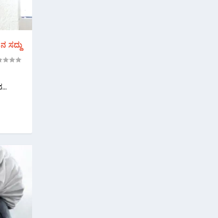
ನ ಸದ್ದು
..