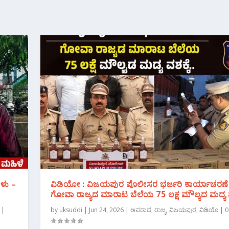
ಳು –
ವಿಡಿಯೋ : ವಿಜಯಪುರ ಪೊಲೀಸರ ಭರ್ಜರಿ ಕಾರ್ಯಾಚರಣೆ
ಗೋವಾ ರಾಜ್ಯದ ಮಾರಾಟ ಬೆಲೆಯ 75 ಲಕ್ಷ ಮೌಲ್ಯದ ಮದ್ಯ ವ
|
by
uksuddi
|
Jun 24, 2026
|
ಅಪರಾಧ
,
ರಾಜ್ಯ
,
ವಿಜಯಪುರ
,
ವಿಡಿಯೊ
|