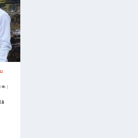
ಣು
0
|
ತಿ