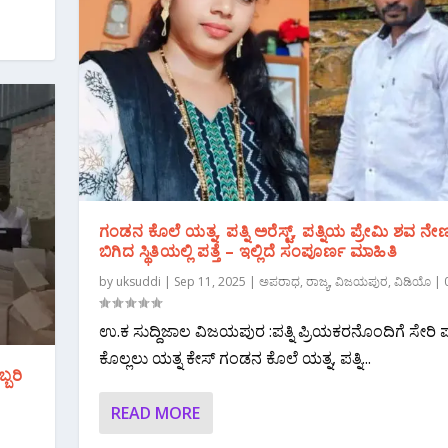
ಗಂಡನ ಕೊಲೆ ಯತ್ನ, ಪತ್ನಿ ಅರೆಸ್ಟ್, ಪತ್ನಿಯ ಪ್ರೇಮಿ ಶವ ನೇ
ಬಿಗಿದ ಸ್ಥಿತಿಯಲ್ಲಿ ಪತ್ತೆ – ಇಲ್ಲಿದೆ ಸಂಪೂರ್ಣ ಮಾಹಿತಿ
by
uksuddi
|
Sep 11, 2025
|
ಅಪರಾಧ
,
ರಾಜ್ಯ
,
ವಿಜಯಪುರ
,
ವಿಡಿಯೊ
|
ಉ.ಕ ಸುದ್ದಿಜಾಲ ವಿಜಯಪುರ :ಪತ್ನಿ ಪ್ರಿಯಕರನೊಂದಿಗೆ ಸೇರಿ ಪ
ಕೊಲ್ಲಲು ಯತ್ನ ಕೇಸ್ ಗಂಡನ ಕೊಲೆ ಯತ್ನ, ಪತ್ನಿ...
ಬರಿ
READ MORE