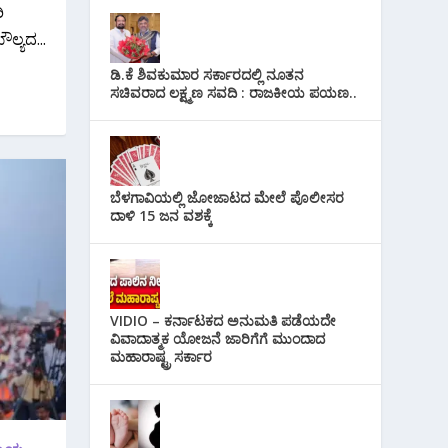
ಿ
ಲ್ಯದ...
ಡಿ.ಕೆ ಶಿವಕುಮಾರ ಸರ್ಕಾರದಲ್ಲಿ ನೂತನ
ಸಚಿವರಾದ ಲಕ್ಷ್ಮಣ ಸವದಿ : ರಾಜಕೀಯ ಪಯಣ..
ಬೆಳಗಾವಿಯಲ್ಲಿ ಜೋಜಾಟದ ಮೇಲೆ ಪೊಲೀಸರ
ದಾಳಿ 15 ಜನ ವಶಕ್ಕೆ
VIDIO – ಕರ್ನಾಟಕದ ಅನುಮತಿ ಪಡೆಯದೇ
ವಿವಾದಾತ್ಮಕ ಯೋಜನೆ ಜಾರಿಗೆಗೆ ಮುಂದಾದ
ಮಹಾರಾಷ್ಟ್ರ ಸರ್ಕಾರ