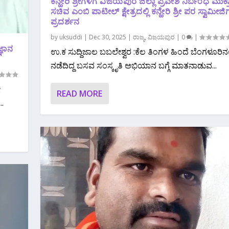
ಕನ್ಹೇರಿ ಶ್ರೀಗಳಿಗೆ ವಿಜಯಪುರ ಜಿಲ್ಲಾ ಪ್ರವೇಶ ನಿರ್ಬಂಧ ಮುಕ
ಸಚಿವ ಎಂಬಿ ಪಾಟೀಲ್ ಕ್ಷೇತ್ರದಲ್ಲಿ ಕನ್ಹೇರಿ ಶ್ರೀ ಪರ ಸ್ವಾಮೀಜಿಗ
ಪ್ರದರ್ಶನ
by
uksuddi
|
Dec 30, 2025
|
ರಾಜ್ಯ
,
ವಿಜಯಪುರ
|
0
|
್ಞಾನ
ಉ.ಕ ಸುದ್ದಿಜಾಲ ಬಬಲೇಶ್ವರ :ಕೆಲ ತಿಂಗಳ ಹಿಂದೆ ಬೆಂಗಳೂರಿನಲ್
ನಡೆದಿದ್ದ ಬಸವ ಸಂಸ್ಕೃತಿ ಅಭಿಯಾನ ಬಗ್ಗೆ ಮಾತನಾಡುವ...
ೇ
READ MORE
..