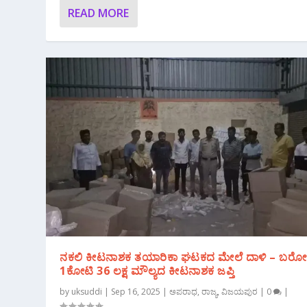
READ MORE
ನಕಲಿ ಕೀಟನಾಶಕ ತಯಾರಿಕಾ ಘಟಕದ ಮೇಲೆ ದಾಳಿ – ಬರೋಬ್
1ಕೋಟಿ 36 ಲಕ್ಷ ಮೌಲ್ಯದ ಕೀಟನಾಶಕ ಜಪ್ತಿ
by
uksuddi
|
Sep 16, 2025
|
ಅಪರಾಧ
,
ರಾಜ್ಯ
,
ವಿಜಯಪುರ
|
0
|