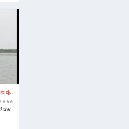
ಸಾವು..
ೊಡೆದಾಟ