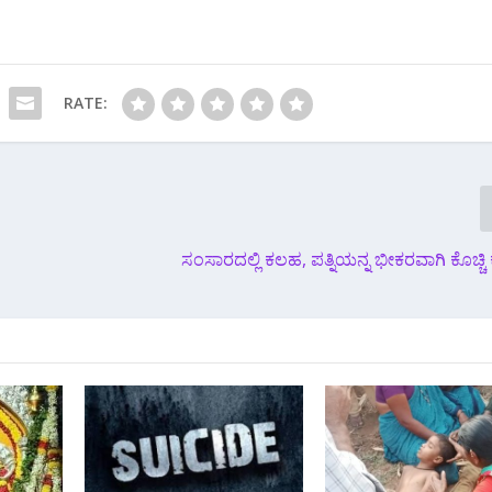
RATE:
ಸಂಸಾರದಲ್ಲಿ ಕಲಹ, ಪತ್ನಿಯನ್ನ ಭೀಕರವಾಗಿ ಕೊಚ್ಚ