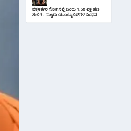
ಪತ್ರಕರ್ತರ ಸೋಗಿನಲ್ಲಿ ಬಂದು 1.60 ಲಕ್ಷ ಹಣ
ಸುಲಿಗೆ : ನಾಲ್ವರು ಯೂಟ್ಯೂಬರ್‌ಗಳ ಬಂಧನ