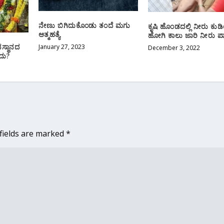
ನೇಣು ಬಿಗಿದುಕೊಂಡು ತಂದೆ ಮಗು
ಕೃಷಿ ಹೊಂಡದಲ್ಲಿ ನೀರು ಕು
ಆತ್ಮಹತ್ಯೆ
ಹೋಗಿ ಕಾಲು ಜಾರಿ ನೀರು ಪ
ವಸ್ಥಾನದ
January 27, 2023
December 3, 2022
ದು?
fields are marked
*