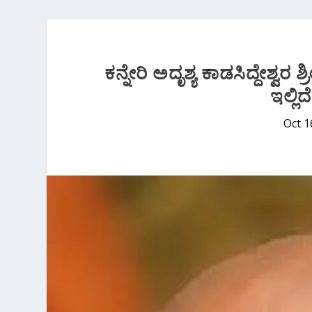
ಕನ್ನೇರಿ ಅದೃಶ್ಯ ಕಾಡಸಿದ್ದೇಶ್ವರ
ಇಲ್ಲಿ
Oct 1