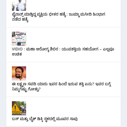
ಪೈನಾನ್ಸ್ ಮಾಡ್ತಿದ್ದ ವ್ಯಕ್ತಿಯ ಭೀಕರ‌ ಹತ್ಯೆ : ಜುಮ್ಮಾ ಮಸೀದಿ ಹಿಂಭಾಗ
ನಡೆದ ಹತ್ಯೆ
VIDIO : ಮಹಾ ಆರೋಗ್ಯ ಶಿಬಿರ : ಯುವಶಕ್ತಿಯ ಸಹಯೋಗ – ಎಲ್ಲವೂ
ಉಚಿತ
ಈ ಲಕ್ಷ್ಮಣ ಸವದಿ ಯಾರು ಇವರ ಹಿಂದೆ ಇರುವ ಶಕ್ತಿ ಏನು? ಇವರ ಬಗ್ಗೆ
ನಿಮ್ಮಗೆಷ್ಟು ಗೋತ್ತು?
ಬಸ್ ಮತ್ತು ಬೈಕ್ ಡಿಕ್ಕಿ ಸ್ಥಳದಲ್ಲಿ ಮೂವರ ಸಾವು