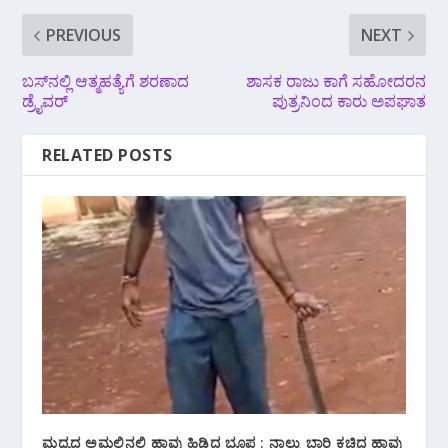
PREVIOUS
NEXT
ಬಸ್‌ನಲ್ಲಿ ಆತ್ಮಹತ್ಯೆಗೆ ಶರಣಾದ
ಶಾಸಕ ರಾಜು ಕಾಗೆ ಸಹೋದರನ
ಡ್ರೈವರ್
ಪುತ್ರನಿಂದ ಕಾರು ಅಪಘಾತ
RELATED POSTS
ಮಧ್ಯದ ಅಮಲಿನಲ್ಲಿ ಹಾವು ಹಿಡಿದ ಭೂಪ : ನಾಲ್ಕು ಬಾರಿ ಕಚ್ಚಿದ ಹಾವು