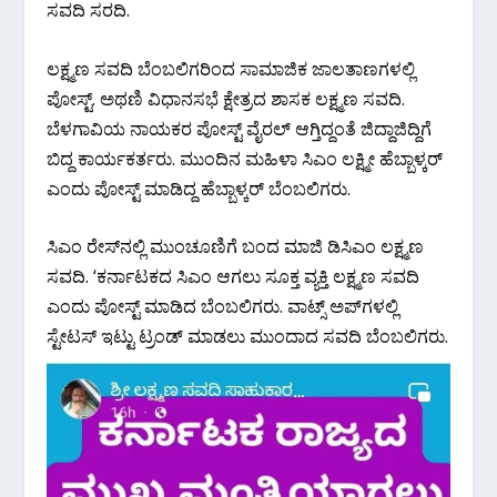
ಸವದಿ ಸರದಿ.
ಲಕ್ಷ್ಮಣ ಸವದಿ ಬೆಂಬಲಿಗರಿಂದ ಸಾಮಾಜಿಕ ಜಾಲತಾಣಗಳಲ್ಲಿ
ಪೋಸ್ಟ್. ಅಥಣಿ ವಿಧಾನಸಭೆ ಕ್ಷೇತ್ರದ ಶಾಸಕ ಲಕ್ಷ್ಮಣ ಸವದಿ.
ಬೆಳಗಾವಿಯ ನಾಯಕರ ಪೋಸ್ಟ್ ವೈರಲ್ ಆಗ್ತಿದ್ದಂತೆ ಜಿದ್ದಾಜಿದ್ದಿಗೆ
ಬಿದ್ದ ಕಾರ್ಯಕರ್ತರು. ಮುಂದಿನ ಮಹಿಳಾ ಸಿಎಂ ಲಕ್ಷ್ಮೀ ಹೆಬ್ಬಾಳ್ಕರ್
ಎಂದು ಪೋಸ್ಟ್ ಮಾಡಿದ್ದ ಹೆಬ್ಬಾಳ್ಕರ್ ಬೆಂಬಲಿಗರು.
ಸಿಎಂ ರೇಸ್‌ನಲ್ಲಿ ಮುಂಚೂಣಿಗೆ ಬಂದ ಮಾಜಿ ಡಿಸಿಎಂ ಲಕ್ಷ್ಮಣ
ಸವದಿ. ‘ಕರ್ನಾಟಕದ ಸಿಎಂ ಆಗಲು ಸೂಕ್ತ ವ್ಯಕ್ತಿ ಲಕ್ಷ್ಮಣ ಸವದಿ
ಎಂದು ಪೋಸ್ಟ್ ಮಾಡಿದ ಬೆಂಬಲಿಗರು. ವಾಟ್ಸ್ ಅಪ್‌ಗಳಲ್ಲಿ
ಸ್ಟೇಟಸ್ ಇಟ್ಟು ಟ್ರಂಡ್ ಮಾಡಲು ಮುಂದಾದ ಸವದಿ ಬೆಂಬಲಿಗರು.