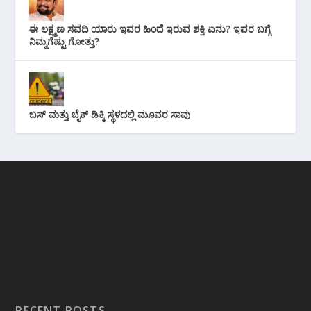
ಈ ಲಕ್ಷ್ಮಣ ಸವದಿ ಯಾರು ಇವರ ಹಿಂದೆ ಇರುವ ಶಕ್ತಿ ಏನು? ಇವರ ಬಗ್ಗೆ
ನಿಮ್ಮಗೆಷ್ಟು ಗೋತ್ತು?
ಬಸ್ ಮತ್ತು ಬೈಕ್ ಡಿಕ್ಕಿ ಸ್ಥಳದಲ್ಲಿ ಮೂವರ ಸಾವು
RECENT POSTS