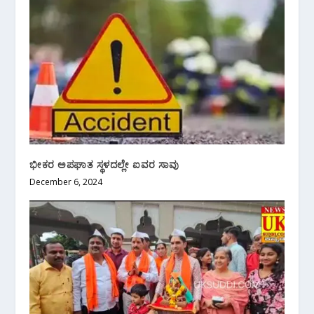
ಭೀಕರ ಅಪಘಾತ ಸ್ಥಳದಲ್ಲೇ ಐವರ ಸಾವು
December 6, 2024