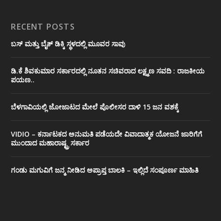
RECENT POSTS
ಬಸ್ ಮತ್ತು ಬೈಕ್ ಡಿಕ್ಕಿ ಸ್ಥಳದಲ್ಲಿ ಮೂವರ ಸಾವು
ಡಿ.ಕೆ ಶಿವಕುಮಾರ ಸರ್ಕಾರದಲ್ಲಿ ನೂತನ ಸಚಿವರಾದ ಲಕ್ಷ್ಮಣ ಸವದಿ : ರಾಜಕೀಯ
ಪಯಣ..
ಬೆಳಗಾವಿಯಲ್ಲಿ ಜೋಜಾಟದ ಮೇಲೆ ಪೊಲೀಸರ ದಾಳಿ 15 ಜನ ವಶಕ್ಕೆ
VIDIO – ಕರ್ನಾಟಕದ ಅನುಮತಿ ಪಡೆಯದೇ ವಿವಾದಾತ್ಮಕ ಯೋಜನೆ ಜಾರಿಗೆಗೆ
ಮುಂದಾದ ಮಹಾರಾಷ್ಟ್ರ ಸರ್ಕಾರ
ಗಂಡು ಮಗುವಿಗೆ ಜನ್ಮ ನೀಡಿದ ಅಪ್ರಾಪ್ತ ಬಾಲಕಿ – ಇಲ್ಲಿದೆ ಸಂಪೂರ್ಣ ಮಾಹಿತಿ