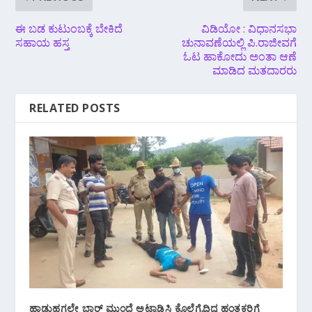
ಈ ಬಡ ಕುಟುಂಬಕ್ಕೆ ಬೇಕಿದೆ
ವಿಡಿಯೋ : ವಿಧಾನಸಭಾ
ಸಹಾಯ ಹಸ್ತ
ಚುನಾವಣೆಯಲ್ಲಿ ಪಿ.ರಾಜೀವಗೆ
ಓಟ ಹಾಕೋದು ಅಂತಾ ಆಣೆ
ಮಾಡಿದ ಮತದಾರರು
RELATED POSTS
ಹಾಡುಹಗಲೇ ಬಾರ್ ಮುಂದೆ ಅಟ್ಟಾಡಿಸಿ ಕೊಲೆಗೈದಿದ್ದ ಹಂತಕರಿಗೆ