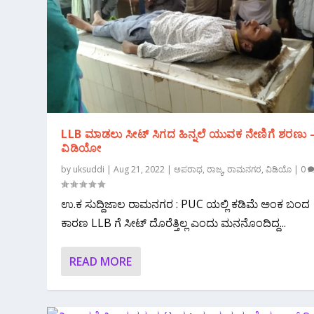
LLB ಮಾಡಲು ಸೀಟ್ ಸಿಗದ ಹಿನ್ನಲೆ ಯುವಕ ನೇಣಿಗೆ ಶರಣು 
ವಿಡಿಯೋ
by
uksuddi
|
Aug 21, 2022
|
ಅಪರಾಧ
,
ರಾಜ್ಯ
,
ರಾಮನಗರ
,
ವಿಡಿಯೊ
|
0
ಉ.ಕ ಸುದ್ದಿಜಾಲ ರಾಮನಗರ : PUC ಯಲ್ಲಿ ಕಡಿಮೆ ಅಂಕ ಬಂದ
ಕಾರಣ LLB ಗೆ ಸೀಟ್ ದೊರೆತ್ತಿಲ್ಲ ಎಂದು ಮನನೊಂದಿದ್ದ...
READ MORE