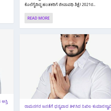
ಕೊಲೆಗೈದಿದ್ದ ಹಂತಕರಿಗೆ ಜೀವಾವಧಿ ಶಿಕ್ಷೆ.! 2021ರ...
READ MORE
ಆಸ್ತಿ
ರಾಮನಗರ ಜನತೆಗೆ ಧನ್ಯವಾದ ತಿಳಿಸಿದ ನಿಖಿಲ ಕುಮಾರಸ್ವಾ