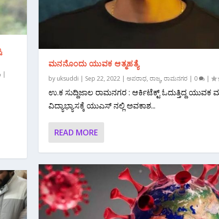
ು
ಮನನೊಂದು ಯುವಕ ಆತ್ಮಹತ್ಯೆ
|
by
uksuddi
|
Sep 22, 2022
|
ಅಪರಾಧ
,
ರಾಜ್ಯ
,
ರಾಮನಗರ
|
0
|
ಉ.ಕ ಸುದ್ದಿಜಾಲ ರಾಮನಗರ : ಆರ್ಕಿಟೆಕ್ಟ್ ಓದುತ್ತಿದ್ದ ಯುವಕ
ವಿದ್ಯಾಭ್ಯಾಸಕ್ಕೆ ಯುಎಸ್ ನಲ್ಲಿ ಅವಕಾಶ...
READ MORE