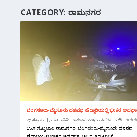
CATEGORY:
ರಾಮನಗರ
ಬೆಂಗಳೂರು-ಮೈಸೂರು ದಶಪಥ ಹೆದ್ದಾರಿಯಲ್ಲಿ ಭೀಕರ ಅಪಘ
by
uksuddi
|
Jul 23, 2025
|
ಅಪರಾಧ
,
ರಾಜ್ಯ
,
ರಾಮನಗರ
|
0
|
ಉ.ಕ ಸುದ್ದಿಜಾಲ ರಾಮನಗರ :ಬೆಂಗಳೂರು-ಮೈಸೂರು ದಶಪಥ
ಹೆದ್ದಾರಿಯಲ್ಲಿ ಭೀಕರ ಅಪಘಾತ, ಚಲಿಸುತ್ತಿದ್ದ ಲಾರಿಗೆ...