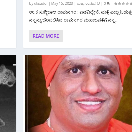
by
uksuddi
|
May 15, 2023
|
ರಾಜ್ಯ
,
ರಾಮನಗರ
|
0
|
ಉ.ಕ ಸುದ್ದಿಜಾಲ ರಾಮನಗರ : ಎಡವಿದ್ದೇನೆ, ಮತ್ತೆ ಎದ್ದು ಓಡುತ್ತೇ
ನನ್ನನ್ನು ಬೆಂಬಲಿಸಿದ ರಾಮನಗರ ಮಹಾಜನತೆಗೆ ನನ್ನ...
READ MORE