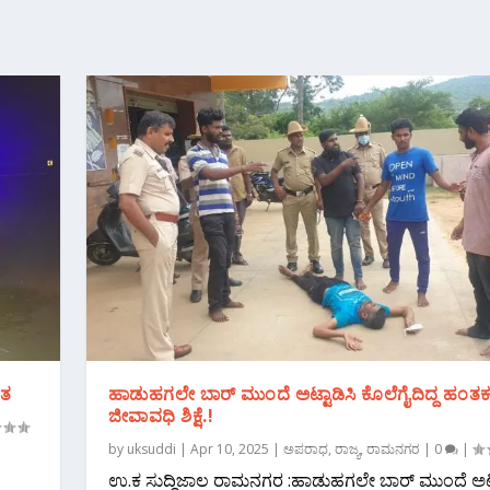
ಾತ
ಹಾಡುಹಗಲೇ ಬಾರ್ ಮುಂದೆ ಅಟ್ಟಾಡಿಸಿ ಕೊಲೆಗೈದಿದ್ದ ಹಂತಕರ
ಜೀವಾವಧಿ ಶಿಕ್ಷೆ.!
by
uksuddi
|
Apr 10, 2025
|
ಅಪರಾಧ
,
ರಾಜ್ಯ
,
ರಾಮನಗರ
|
0
|
ಉ.ಕ ಸುದ್ದಿಜಾಲ ರಾಮನಗರ :ಹಾಡುಹಗಲೇ ಬಾರ್ ಮುಂದೆ ಅಟ್ಟ