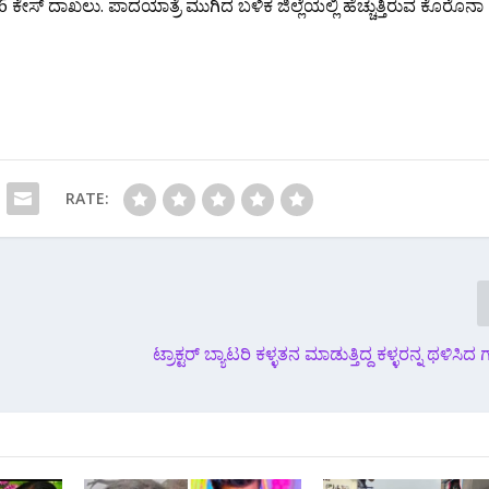
ೇಸ್ ದಾಖಲು. ಪಾದಯಾತ್ರೆ ಮುಗಿದ ಬಳಿಕ ಜಿಲ್ಲೆಯಲ್ಲಿ ಹೆಚ್ಚುತ್ತಿರುವ ಕೊರೊನಾ
RATE:
ಟ್ರಾಕ್ಟರ್ ಬ್ಯಾಟರಿ ಕಳ್ಳತನ ಮಾಡುತ್ತಿದ್ದ ಕಳ್ಳರನ್ನ ಥಳಿಸಿದ 