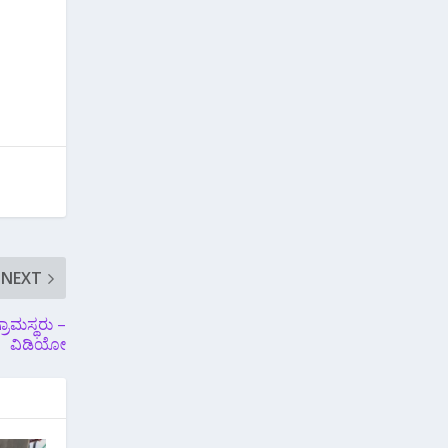
NEXT
ಗ್ರಾಮಸ್ಥರು –
ವಿಡಿಯೋ