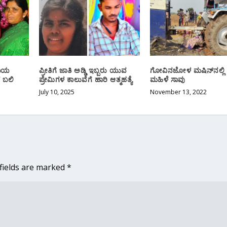
ದಿಯ
ಪ್ರೀತಿಗೆ ಜಾತಿ ಅಡ್ಡಿ ಇಬ್ಬರು ಯುವ
ಗೋವಿನಜೋಳ ಮಷಿನ್‌ನಲ್ಲಿ ಸ
ೆ ಬಲಿ
ಪ್ರೇಮಿಗಳ ಕಾಲುವೆಗೆ ಹಾರಿ ಆತ್ಮಹತ್ಯೆ
ಮಹಿಳೆ ಸಾವು
July 10, 2025
November 13, 2022
fields are marked
*