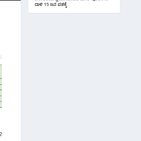
ದಾಳಿ 15 ಜನ ವಶಕ್ಕೆ
ು
2