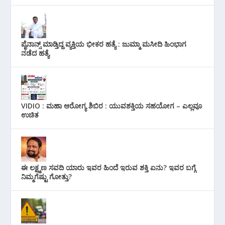
ಪೈನಾನ್ಸ್ ಮಾಡ್ತಿದ್ದ ವ್ಯಕ್ತಿಯ ಭೀಕರ‌ ಹತ್ಯೆ : ಜುಮ್ಮಾ ಮಸೀದಿ ಹಿಂಭಾಗ
ನಡೆದ ಹತ್ಯೆ
VIDIO : ಮಹಾ ಆರೋಗ್ಯ ಶಿಬಿರ : ಯುವಶಕ್ತಿಯ ಸಹಯೋಗ – ಎಲ್ಲವೂ
ಉಚಿತ
ಈ ಲಕ್ಷ್ಮಣ ಸವದಿ ಯಾರು ಇವರ ಹಿಂದೆ ಇರುವ ಶಕ್ತಿ ಏನು? ಇವರ ಬಗ್ಗೆ
ನಿಮ್ಮಗೆಷ್ಟು ಗೋತ್ತು?