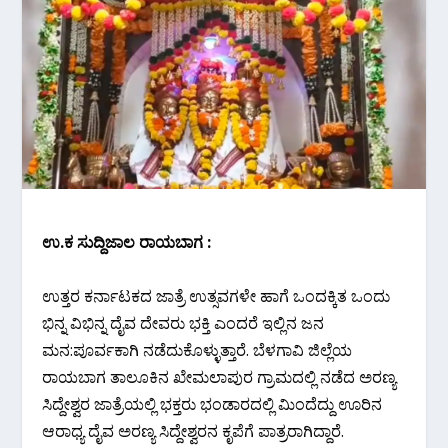
ಉ.ಕ ಸುದ್ದಿಜಾಲ ರಾಯಬಾಗ :
ಉತ್ತರ ಕರ್ನಾಟಕದ ಜಾತ್ರೆ ಉತ್ಸವಗಳೇ ಹಾಗೆ ಒಂದಕ್ಕಿತ ಒಂದು
ಭಿನ್ನ ವಿಭಿನ್ನ ದೈವ ದೇವರು ಭಕ್ತಿ ಎಂದರೆ ಇಲ್ಲಿನ ಜನ
ಮನ:ಪೂರ್ವಕಾಗಿ ನಡೆದುಕೊಳ್ಳುತ್ತಾರೆ. ಬೆಳಗಾವಿ ಜಿಲ್ಲೆಯ
ರಾಯಬಾಗ ತಾಲೂಕಿನ ಖೇಮಲಾಪುರ ಗ್ರಾಮದಲ್ಲಿ ನಡೆದ ಅರಣ್ಯ
ಸಿದ್ದೇಶ್ವರ ಜಾತ್ರೆಯಲ್ಲಿ ಭಕ್ತರು ಭಂಡಾರದಲ್ಲಿ ಮಿಂದೆದ್ದು ಊರಿನ
ಆರಾಧ್ಯ ದೈವ ಅರಣ್ಯ ಸಿದ್ದೇಶ್ವರನ ಕೃಪೆಗೆ ಪಾತ್ರರಾಗಿದ್ದಾರೆ.