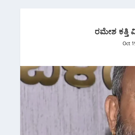
ರಮೇಶ ಕತ್ತಿ ವ
Oct 1