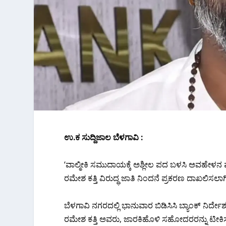
ಉ.ಕ ಸುದ್ದಿಜಾಲ ಬೆಳಗಾವಿ :
‘ವಾಲ್ಮೀಕಿ ಸಮುದಾಯಕ್ಕೆ ಅಶ್ಲೀಲ ಪದ ಬಳಸಿ ಅವಹೇಳನ ಮಾ
ರಮೇಶ ಕತ್ತಿ ವಿರುದ್ಧ ಜಾತಿ ನಿಂದನೆ ಪ್ರಕರಣ ದಾಖಲಿಸಲಾಗಿ
ಬೆಳಗಾವಿ ನಗರದಲ್ಲಿ ಭಾನುವಾರ ಬಿಡಿಸಿಸಿ ಬ್ಯಾಂಕ್ ನಿರ್ದೇ
ರಮೇಶ ಕತ್ತಿ ಅವರು, ಜಾರಕಿಹೊಳಿ ಸಹೋದರರನ್ನು ಟೀಕಿಸು