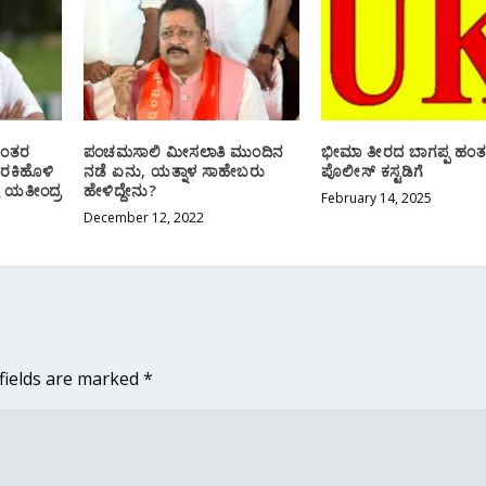
ನಂತರ
ಪಂಚಮಸಾಲಿ ಮೀಸಲಾತಿ ಮುಂದಿನ
ಭೀಮಾ ತೀರದ ಬಾಗಪ್ಪ ಹಂ
ಕಿಹೊಳಿ‌
ನಡೆ ಏನು, ಯತ್ನಾಳ ಸಾಹೇಬರು
ಪೊಲೀಸ್ ಕಸ್ಟಡಿಗೆ
್ರ ಯತೀಂದ್ರ
ಹೇಳಿದ್ದೇನು?
February 14, 2025
December 12, 2022
fields are marked
*