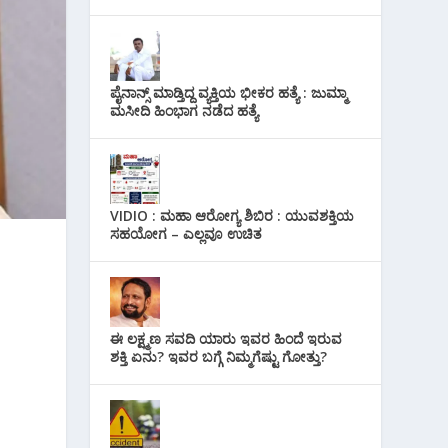
ಪೈನಾನ್ಸ್ ಮಾಡ್ತಿದ್ದ ವ್ಯಕ್ತಿಯ ಭೀಕರ‌ ಹತ್ಯೆ : ಜುಮ್ಮಾ
ಮಸೀದಿ ಹಿಂಭಾಗ ನಡೆದ ಹತ್ಯೆ
VIDIO : ಮಹಾ ಆರೋಗ್ಯ ಶಿಬಿರ : ಯುವಶಕ್ತಿಯ
ಸಹಯೋಗ – ಎಲ್ಲವೂ ಉಚಿತ
ಈ ಲಕ್ಷ್ಮಣ ಸವದಿ ಯಾರು ಇವರ ಹಿಂದೆ ಇರುವ
ಶಕ್ತಿ ಏನು? ಇವರ ಬಗ್ಗೆ ನಿಮ್ಮಗೆಷ್ಟು ಗೋತ್ತು?