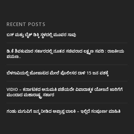
RECENT POSTS
ಬಸ್ ಮತ್ತು ಬೈಕ್ ಡಿಕ್ಕಿ ಸ್ಥಳದಲ್ಲಿ ಮೂವರ ಸಾವು
ಡಿ.ಕೆ ಶಿವಕುಮಾರ ಸರ್ಕಾರದಲ್ಲಿ ನೂತನ ಸಚಿವರಾದ ಲಕ್ಷ್ಮಣ ಸವದಿ : ರಾಜಕೀಯ
ಪಯಣ..
ಬೆಳಗಾವಿಯಲ್ಲಿ ಜೋಜಾಟದ ಮೇಲೆ ಪೊಲೀಸರ ದಾಳಿ 15 ಜನ ವಶಕ್ಕೆ
VIDIO – ಕರ್ನಾಟಕದ ಅನುಮತಿ ಪಡೆಯದೇ ವಿವಾದಾತ್ಮಕ ಯೋಜನೆ ಜಾರಿಗೆಗೆ
ಮುಂದಾದ ಮಹಾರಾಷ್ಟ್ರ ಸರ್ಕಾರ
ಗಂಡು ಮಗುವಿಗೆ ಜನ್ಮ ನೀಡಿದ ಅಪ್ರಾಪ್ತ ಬಾಲಕಿ – ಇಲ್ಲಿದೆ ಸಂಪೂರ್ಣ ಮಾಹಿತಿ