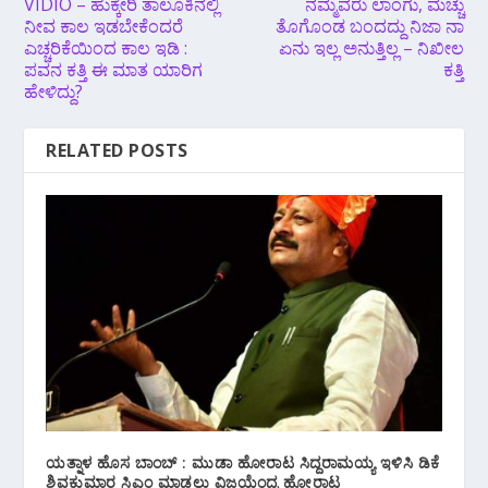
VIDIO – ಹುಕ್ಕೇರಿ ತಾಲೂಕಿನಲ್ಲಿ‌
ನಮ್ಮವರು ಲಾಂಗು, ಮಚ್ಚು
ನೀವ ಕಾಲ ಇಡಬೇಕೆಂದರೆ
ತೊಗೊಂಡ ಬಂದದ್ದು ನಿಜಾ ನಾ
ಎಚ್ಚರಿಕೆಯಿಂದ ಕಾಲ ಇಡಿ :
ಏನು ಇಲ್ಲ ಅನುತ್ತಿಲ್ಲ – ನಿಖೀಲ
ಪವನ ಕತ್ತಿ ಈ ಮಾತ ಯಾರಿಗ
ಕತ್ತಿ
ಹೇಳಿದ್ದು?
RELATED POSTS
ಯತ್ನಾಳ ಹೊಸ ಬಾಂಬ್ : ಮುಡಾ ಹೋರಾಟ ಸಿದ್ದರಾಮಯ್ಯ ಇಳಿಸಿ ಡಿಕೆ
ಶಿವಕುಮಾರ ಸಿಎಂ ಮಾಡಲು ವಿಜಯೆಂದ್ರ ಹೋರಾಟ