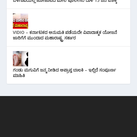
ಬೆಳಗಾವಿಯಲ್ಲಿ ಜೋಜಾಟದ ಮೇಲೆ ಪೊಲೀಸರ ದಾಳಿ 15 ಜನ ವಶಕ್ಕೆ
VIDIO – ಕರ್ನಾಟಕದ ಅನುಮತಿ ಪಡೆಯದೇ ವಿವಾದಾತ್ಮಕ ಯೋಜನೆ
ಜಾರಿಗೆಗೆ ಮುಂದಾದ ಮಹಾರಾಷ್ಟ್ರ ಸರ್ಕಾರ
ಗಂಡು ಮಗುವಿಗೆ ಜನ್ಮ ನೀಡಿದ ಅಪ್ರಾಪ್ತ ಬಾಲಕಿ – ಇಲ್ಲಿದೆ ಸಂಪೂರ್ಣ
ಮಾಹಿತಿ