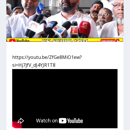
https://youtu.be/ZfGe8MiO1ew?
si=Hj7jfV_dJ4YJR1T8