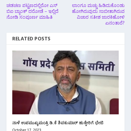
ಚಡಚಣ ಪಟ್ಟಣದಲ್ಲಿರೋ ಎಸ್
ಲಾಂಗೂ ಮಚ್ಚು ಹಿಡಿದುಕೊಂಡು
ಬಿಐ ಬ್ಯಾಂಕ್ ದರೋಡೆ – ಇಲ್ಲಿದೆ
ಹೋಗಿರುವುದು ಸಾಬೀತಾಗಿರುವ
ನೋಡಿ ಸಂಪೂರ್ಣ ಮಾಹಿತಿ
ವಿಚಾರ ಸತೀಶ ಜಾರಕಿಹೋಳಿ
ಏನಂತಾರೆ?
RELATED POSTS
ನಾಳೆ ಉಪಮುಖ್ಯಮಂತ್ರಿ ಡಿ.ಕೆ ಶಿವಕುಮಾರ್‌ ಹುಕ್ಕೇರಿಗೆ ಭೇಟಿ
October 17, 2023