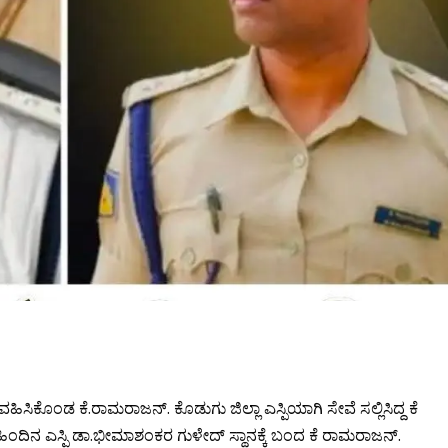
ಹಿಸಿಕೊಂಡ ಕೆ.ರಾಮರಾಜನ್. ಕೊಡುಗು ಜಿಲ್ಲಾ ಎಸ್ಪಿಯಾಗಿ ಸೇವೆ ಸಲ್ಲಿಸಿದ್ದ ಕೆ
ಂದಿನ ಎಸ್ಪಿ ಡಾ.ಭೀಮಾಶಂಕರ ಗುಳೇದ್ ಸ್ಥಾನಕ್ಕೆ ಬಂದ ಕೆ ರಾಮರಾಜನ್.