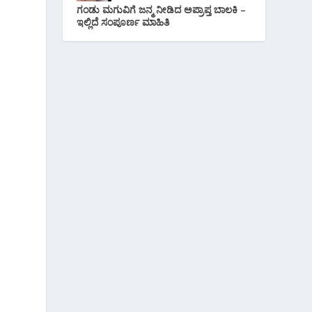
ಗಂಡು ಮಗುವಿಗೆ ಜನ್ಮ ನೀಡಿದ ಅಪ್ರಾಪ್ತ ಬಾಲಕಿ –
ಇಲ್ಲಿದೆ ಸಂಪೂರ್ಣ ಮಾಹಿತಿ