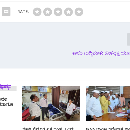
RATE:
ತಾಯಿ ಬುದ್ಧಿಮಾತು ಹೇಳಿದ್ದಕ್ಕೆ ಯುವ
ಮೊದಲ
ಕರ್ನಾಟಕ
ನಕಲಿ ವೈದ್ಯನಿಗೆ ಲಕ್ಷ ದಂಡ, ಒಂದು
ಡಿಸಿಸಿ ಬ್ಯಾಂಕ್ ನಿರ್ದೇಶಕ ಸ್ಥಾನಕ