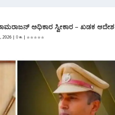
 ರಾಮರಾಜನ್ ಅಧಿಕಾರ ಸ್ವೀಕಾರ – ಖಡಕ‌ ಆದೇಶ
2, 2026
|
0
|