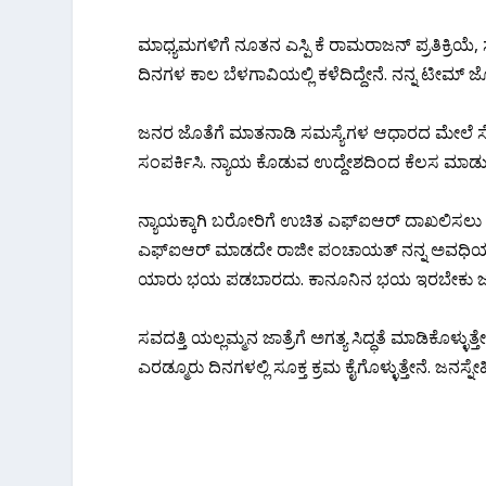
ಮಾಧ್ಯಮಗಳಿಗೆ ನೂತನ ಎಸ್ಪಿ ಕೆ ರಾಮರಾಜನ್ ಪ್ರತಿಕ್ರಿಯೆ,
ದಿನಗಳ ಕಾಲ ಬೆಳಗಾವಿಯಲ್ಲಿ ಕಳೆದಿದ್ದೇನೆ.‌ ನನ್ನ ಟೀಮ್ 
ಜನರ ಜೊತೆಗೆ ಮಾತನಾಡಿ ಸಮಸ್ಯೆಗಳ ಆಧಾರದ ಮೇಲೆ ಸೇವೆ ಸಲ
ಸಂಪರ್ಕಿಸಿ. ನ್ಯಾಯ ಕೊಡುವ ಉದ್ದೇಶದಿಂದ ಕೆಲಸ ಮಾಡುತ್
ನ್ಯಾಯಕ್ಕಾಗಿ ಬರೋರಿಗೆ ಉಚಿತ ಎಫ್ಐಆರ್ ದಾಖಲಿಸಲು 
ಎಫ್ಐಆರ್ ಮಾಡದೇ ರಾಜೀ ಪಂಚಾಯತ್ ನನ್ನ ಅವಧಿಯಲ್ಲಿ
ಯಾರು ಭಯ ಪಡಬಾರದು. ಕಾನೂನಿನ ಭಯ ಇರಬೇಕು ಜನರ
ಸವದತ್ತಿ ಯಲ್ಲಮ್ಮನ ಜಾತ್ರೆಗೆ ಅಗತ್ಯ ಸಿದ್ಧತೆ ಮಾಡಿಕೊಳ್ಳು
ಎರಡ್ಮೂರು ದಿನಗಳಲ್ಲಿ ಸೂಕ್ತ ಕ್ರಮ ಕೈಗೊಳ್ಳುತ್ತೇನೆ. ಜನಸ್ನೇ