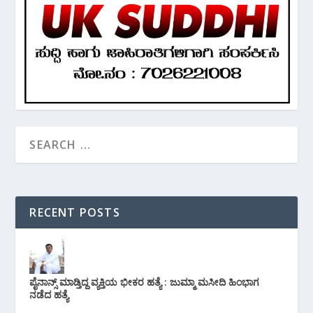
RECENT POSTS
ಪೈನಾನ್ಸ್ ಮಾಡ್ತಿದ್ದ ವ್ಯಕ್ತಿಯ ಭೀಕರ‌ ಹತ್ಯೆ : ಜುಮ್ಮಾ ಮಸೀದಿ ಹಿಂಭಾಗ
ನಡೆದ ಹತ್ಯೆ