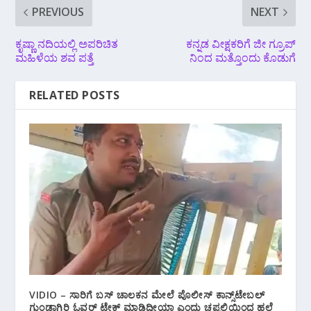
PREVIOUS
NEXT
ಕೃಷ್ಣಾ ನದಿಯಲ್ಲಿ ಅಪರಿಚಿತ
ಕನ್ನಡ ವೀಕ್ಷಕರಿಗೆ ಜೀ ಗ್ರೂಪ್‌
ಮಹಿಳೆಯ ಶವ ಪತ್ತೆ
ನಿಂದ ಮತ್ತೊಂದು ಕೊಡುಗೆ
RELATED POSTS
VIDIO – ಸಾರಿಗೆ ಬಸ್ ಚಾಲಕನ ಮೇಲೆ ಪೊಲೀಸ್ ಕಾನ್ಸ್‌ಟೇಬಲ್
ಗುಂಡಾಗಿರಿ ಓವರ್ ಟೇಕ್ ಮಾಡಿದ್ದೀಯಾ ಎಂದು ಚಪ್ಪಲಿಯಿಂದ ಹಲ್ಲೆ