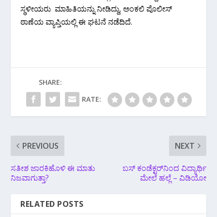
ಸ್ಥಳೀಯರು ಮಾಹಿತಿಯನ್ನು ನೀಡಿದ್ದು, ಅಂಕಲಿ ಪೊಲೀಸ್
ಠಾಣೆಯ ವ್ಯಾಪ್ತಿಯಲ್ಲಿ ಈ ಘಟನೆ ನಡೆದಿದೆ.
SHARE:
RATE:
PREVIOUS
NEXT
ಸತೀಶ ಜಾರಕಿಹೊಳಿ ಈ ಮಾತು
ಬಸ್ ಕಂಡೆಕ್ಟರ್‌ನಿಂದ ವಿದ್ಯಾರ್ಥಿ
ನಿಜವಾಗುತ್ತಾ?
ಮೇಲೆ ಹಲ್ಲೆ – ವಿಡಿಯೋ
RELATED POSTS