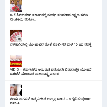
ಡಿ.ಕೆ ಶಿವಕುಮಾರ ಸರ್ಕಾರದಲ್ಲಿ ನೂತನ ಸಚಿವರಾದ ಲಕ್ಷ್ಮಣ ಸವದಿ :
ರಾಜಕೀಯ ಪಯಣ..
ಬೆಳಗಾವಿಯಲ್ಲಿ ಜೋಜಾಟದ ಮೇಲೆ ಪೊಲೀಸರ ದಾಳಿ 15 ಜನ ವಶಕ್ಕೆ
VIDIO – ಕರ್ನಾಟಕದ ಅನುಮತಿ ಪಡೆಯದೇ ವಿವಾದಾತ್ಮಕ ಯೋಜನೆ
ಜಾರಿಗೆಗೆ ಮುಂದಾದ ಮಹಾರಾಷ್ಟ್ರ ಸರ್ಕಾರ
ಗಂಡು ಮಗುವಿಗೆ ಜನ್ಮ ನೀಡಿದ ಅಪ್ರಾಪ್ತ ಬಾಲಕಿ – ಇಲ್ಲಿದೆ ಸಂಪೂರ್ಣ
ಮಾಹಿತಿ