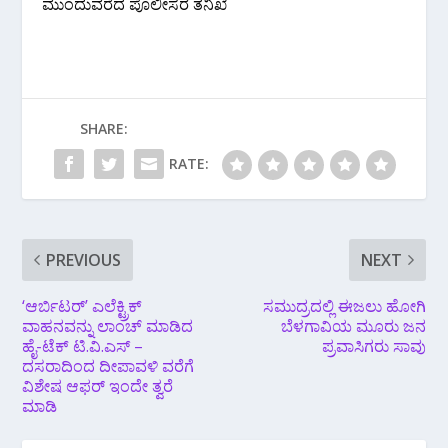
ಮುಂದುವರೆದ‌ ಪೊಲೀಸರ ತನಿಖೆ
SHARE:
RATE:
PREVIOUS
NEXT
‘ಆರ್ಬಿಟರ್’ ಎಲೆಕ್ಟ್ರಿಕ್
ಸಮುದ್ರದಲ್ಲಿ ಈಜಲು ಹೋಗಿ
ವಾಹನವನ್ನು ಲಾಂಚ್ ಮಾಡಿದ
ಬೆಳಗಾವಿಯ ಮೂರು ಜನ
ಹೈ-ಟೆಕ್ ಟಿ.ವಿ.ಎಸ್ –
ಪ್ರವಾಸಿಗರು ಸಾವು
ದಸರಾದಿಂದ ದೀಪಾವಳಿ ವರೆಗೆ
ವಿಶೇಷ ಆಫರ್ ಇಂದೇ ತ್ವರೆ
ಮಾಡಿ