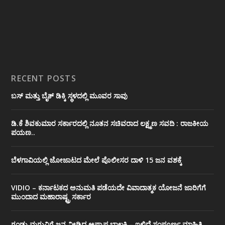
RECENT POSTS
ಬಸ್ ಮತ್ತು ಬೈಕ್ ಡಿಕ್ಕಿ ಸ್ಥಳದಲ್ಲಿ ಮೂವರ ಸಾವು
ಡಿ.ಕೆ ಶಿವಕುಮಾರ ಸರ್ಕಾರದಲ್ಲಿ ನೂತನ ಸಚಿವರಾದ ಲಕ್ಷ್ಮಣ ಸವದಿ : ರಾಜಕೀಯ
ಪಯಣ..
ಬೆಳಗಾವಿಯಲ್ಲಿ ಜೋಜಾಟದ ಮೇಲೆ ಪೊಲೀಸರ ದಾಳಿ 15 ಜನ ವಶಕ್ಕೆ
VIDIO – ಕರ್ನಾಟಕದ ಅನುಮತಿ ಪಡೆಯದೇ ವಿವಾದಾತ್ಮಕ ಯೋಜನೆ ಜಾರಿಗೆಗೆ
ಮುಂದಾದ ಮಹಾರಾಷ್ಟ್ರ ಸರ್ಕಾರ
ಗಂಡು ಮಗುವಿಗೆ ಜನ್ಮ ನೀಡಿದ ಅಪ್ರಾಪ್ತ ಬಾಲಕಿ – ಇಲ್ಲಿದೆ ಸಂಪೂರ್ಣ ಮಾಹಿತಿ