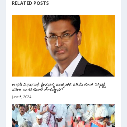
RELATED POSTS
ಅಥಣಿ ವಿಧಾನಸಭೆ ಕ್ಷೇತ್ರದಲ್ಲಿ ಕಾಂಗ್ರೆಸ್‌ಗೆ ಕಡಿಮೆ‌ ಲೀಡ್ ಸಿಕ್ಕಿದ್ದಕ್ಕೆ
ಸತೀಶ ಜಾರಕಿಹೋಳಿ ಹೇಳಿದ್ದೇನು?
June 5, 2024