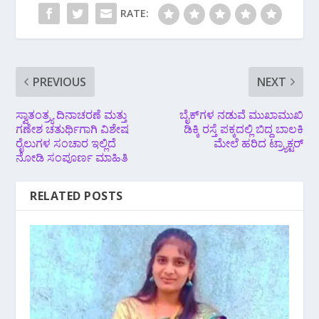
RATE:
PREVIOUS
NEXT
ಸ್ವಾತಂತ್ರ್ಯ ದಿನಾಚರಣೆ ಮತ್ತು
ಬೈಕ್‌ಗಳ ನಡುವೆ ಮುಖಾಮುಖಿ
ಗಣೇಶ ಚತುರ್ಥಿಗಾಗಿ ವಿಶೇಷ
ಡಿಕ್ಕಿ ರಸ್ತೆ ಪಕ್ಕದಲ್ಲಿ ಬಿದ್ದ ಬಾಲಕಿ
ರೈಲುಗಳ ಸಂಚಾರ ಇಲ್ಲಿದೆ
ಮೇಲೆ ಹರಿದ ಟ್ರ್ಯಾಕ್ಟರ್
ನೋಡಿ ಸಂಪೂರ್ಣ ಮಾಹಿತಿ
RELATED POSTS