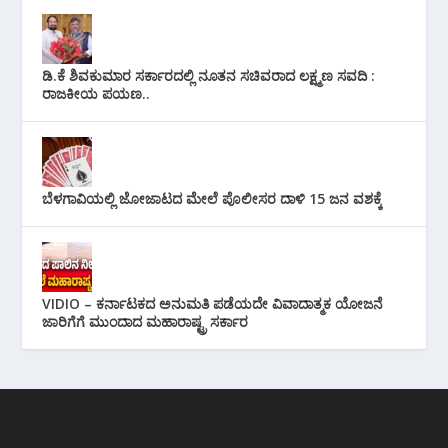
ಡಿ.ಕೆ ಶಿವಕುಮಾರ ಸರ್ಕಾರದಲ್ಲಿ ನೂತನ ಸಚಿವರಾದ ಲಕ್ಷ್ಮಣ ಸವದಿ :
ರಾಜಕೀಯ ಪಯಣ..
ಬೆಳಗಾವಿಯಲ್ಲಿ ಜೋಜಾಟದ ಮೇಲೆ ಪೊಲೀಸರ ದಾಳಿ 15 ಜನ ವಶಕ್ಕೆ
VIDIO – ಕರ್ನಾಟಕದ ಅನುಮತಿ ಪಡೆಯದೇ ವಿವಾದಾತ್ಮಕ ಯೋಜನೆ
ಜಾರಿಗೆಗೆ ಮುಂದಾದ ಮಹಾರಾಷ್ಟ್ರ ಸರ್ಕಾರ