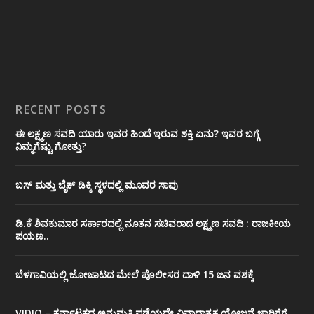
RECENT POSTS
ಈ ಲಕ್ಷ್ಮಣ ಸವದಿ ಯಾರು ಇವರ ಹಿಂದೆ ಇರುವ ಶಕ್ತಿ ಏನು? ಇವರ ಬಗ್ಗೆ
ನಿಮ್ಮಗೆಷ್ಟು ಗೋತ್ತು?
ಬಸ್ ಮತ್ತು ಬೈಕ್ ಡಿಕ್ಕಿ ಸ್ಥಳದಲ್ಲಿ ಮೂವರ ಸಾವು
ಡಿ.ಕೆ ಶಿವಕುಮಾರ ಸರ್ಕಾರದಲ್ಲಿ ನೂತನ ಸಚಿವರಾದ ಲಕ್ಷ್ಮಣ ಸವದಿ : ರಾಜಕೀಯ
ಪಯಣ..
ಬೆಳಗಾವಿಯಲ್ಲಿ ಜೋಜಾಟದ ಮೇಲೆ ಪೊಲೀಸರ ದಾಳಿ 15 ಜನ ವಶಕ್ಕೆ
VIDIO – ಕರ್ನಾಟಕದ ಅನುಮತಿ ಪಡೆಯದೇ ವಿವಾದಾತ್ಮಕ ಯೋಜನೆ ಜಾರಿಗೆಗೆ