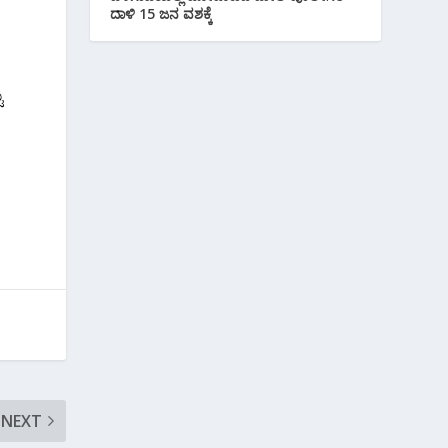
ದಾಳಿ 15 ಜನ ವಶಕ್ಕೆ
ು
NEXT