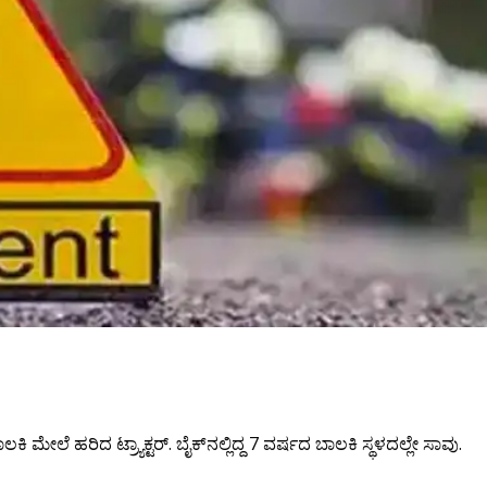
ಾಲಕಿ ಮೇಲೆ ಹರಿದ ಟ್ರ್ಯಾಕ್ಟರ್. ಬೈಕ್‌ನಲ್ಲಿದ್ದ 7 ವರ್ಷದ ಬಾಲಕಿ ಸ್ಥಳದಲ್ಲೇ ಸಾವು.