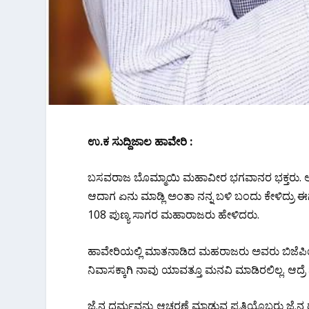
ಉ‌.ಕ ಸುದ್ದಿಜಾಲ ಹಾವೇರಿ :
ಬಸವರಾಜ ಬೊಮ್ಮಾಯಿ ಮಹಾವೀರ ಭಗವಾನರ ಭಕ್ತರು. ಅದಕ್ಕಾಗ
ಆದಾಗ ಏನು ಮಾಡ್ಲಿ ಅಂತಾ ನನ್ನ ಬಳಿ ಬಂದು ಕೇಳಿದ್ರು ಈ
108 ಪುಣ್ಯ ಸಾಗರ ಮಹಾರಾಜರು ಹೇಳಿದರು.
ಹಾವೇರಿಯಲ್ಲಿ ಮಾತನಾಡಿದ ಮಹರಾಜರು ಅವರು ಬಿಜೆಪಿಯಲ್ಲೆ
ನಿವಾಸಕ್ಕಾಗಿ ನಾವು ಯಾವತ್ತೂ ಮನವಿ ಮಾಡಿರಲಿಲ್ಲ. ಆ
ಜೈನ ಧರ್ಮವನ್ನು ಆಚರಣೆ ಮಾಡುವ ಪ್ರತಿಯೊಬ್ಬರು ಜೈನ 