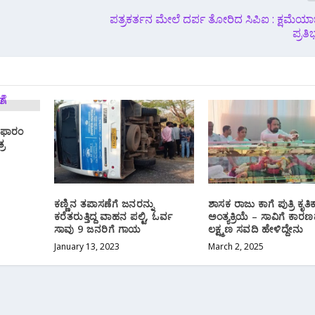
ಪತ್ರಕರ್ತನ ಮೇಲೆ ದರ್ಪ ತೋರಿದ ಸಿಪಿಐ : ಕ್ಷಮೆ
ಪ್ರತ
ಿಫಾರಂ
್ರ
ಕಣ್ಣಿನ ತಪಾಸಣೆಗೆ ಜನರನ್ನು
ಶಾಸಕ ರಾಜು ಕಾಗೆ ಪುತ್ರಿ ಕೃತಿ
ಕರೆತರುತ್ತಿದ್ದ ವಾಹನ ಪಲ್ಟಿ, ಓರ್ವ
ಅಂತ್ಯಕ್ರಿಯೆ – ಸಾವಿಗೆ ಕಾರ
ಸಾವು 9 ಜನರಿಗೆ ಗಾಯ
ಲಕ್ಷ್ಮಣ ಸವದಿ ಹೇಳಿದ್ದೇನು
January 13, 2023
March 2, 2025