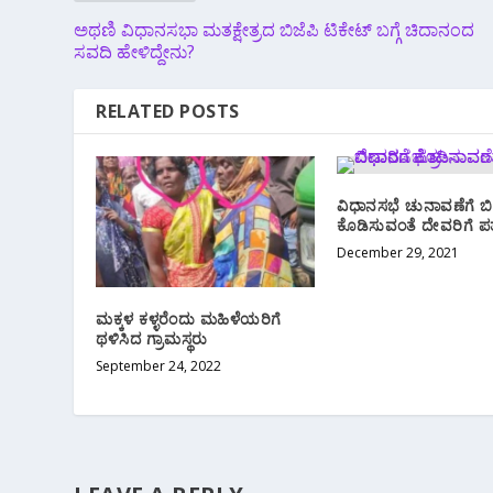
ಅಥಣಿ ವಿಧಾನಸಭಾ ಮತಕ್ಷೇತ್ರದ ಬಿಜೆಪಿ ಟಿಕೇಟ್ ಬಗ್ಗೆ ಚಿದಾನಂದ
ಸವದಿ ಹೇಳಿದ್ದೇನು?
RELATED POSTS
ವಿಧಾನಸಭೆ ಚುನಾವಣೆಗೆ ಬ
ಕೊಡಿಸುವಂತೆ ದೇವರಿಗೆ ಪತ
December 29, 2021
ಮಕ್ಕಳ ಕಳ್ಳರೆಂದು ಮಹಿಳೆಯರಿಗೆ
ಥಳಿಸಿದ ಗ್ರಾಮಸ್ಥರು
September 24, 2022