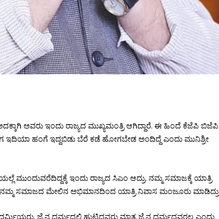
ಿ ಅವರು ಇಂದು ರಾಜ್ಯದ ಮುಖ್ಯಮಂತ್ರಿ ಆಗಿದ್ದಾರೆ. ಈ ಹಿಂದೆ ಕೆಜೆಪಿ ಬಿಜೆಪಿ
ಗ ಇದಿಯಾ ಹಂಗೆ ಇದ್ದಬಿಡು ಬೆರೆ ಕಡೆ ಹೋಗಬೇಡ ಅಂದಿದ್ದೆ ಎಂದು ಮುನಿಶ್ರೀ
 ಮುಂದುವರೆದಿದ್ದಕ್ಕೆ ಇಂದು ರಾಜ್ಯದ ಸಿಎಂ ಆದ್ರು. ನಮ್ಮ ಸಮಾಜಕ್ಕೆ ಯಾತ್ರಿ
ದ್ರೆ ನಮ್ಮ ಸಮಾಜದ ಮೇಲಿನ ಅಭಿಮಾನದಿಂದ ಯಾತ್ರಿ ನಿವಾಸ ಮಂಜೂರು ಮಾಡಿದ್ರು
ಧರ್ಮಿಯರು. ಜೈನ ಧರ್ಮದಲ್ಲಿ ಹುಟ್ಟಿದವರು ಮಾತ್ರ ಜೈನ ಧರ್ಮದವರಲ್ಲ ಎಂದು