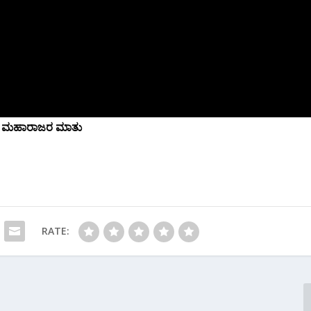
ಸಾಗರ ಮಹಾರಾಜರ ಮಾತು
RATE: