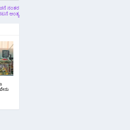
ಯಾಚನೆ ನಂತರ
ಿಭಟನೆ ಅಂತ್ಯ
ಕಾ
ಣವೇನು