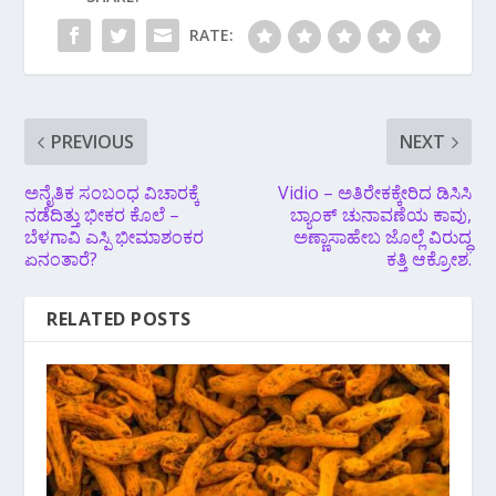
RATE:
PREVIOUS
NEXT
ಅನೈತಿಕ ಸಂಬಂಧ ವಿಚಾರಕ್ಕೆ
Vidio – ಅತಿರೇಕಕ್ಕೇರಿದ ಡಿಸಿಸಿ
ನಡೆದಿತ್ತು ಭೀಕರ ಕೊಲೆ –
ಬ್ಯಾಂಕ್ ಚುನಾವಣೆಯ ಕಾವು,
ಬೆಳಗಾವಿ ಎಸ್ಪಿ ಭೀಮಾಶಂಕರ
ಅಣ್ಣಾಸಾಹೇಬ ಜೊಲ್ಲೆ ವಿರುದ್ಧ
ಏನಂತಾರೆ?
ಕತ್ತಿ ಆಕ್ರೋಶ.
RELATED POSTS