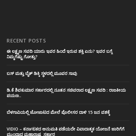
RECENT POSTS
ಈ ಲಕ್ಷ್ಮಣ ಸವದಿ ಯಾರು ಇವರ ಹಿಂದೆ ಇರುವ ಶಕ್ತಿ ಏನು? ಇವರ ಬಗ್ಗೆ
ನಿಮ್ಮಗೆಷ್ಟು ಗೋತ್ತು?
ಬಸ್ ಮತ್ತು ಬೈಕ್ ಡಿಕ್ಕಿ ಸ್ಥಳದಲ್ಲಿ ಮೂವರ ಸಾವು
ಡಿ.ಕೆ ಶಿವಕುಮಾರ ಸರ್ಕಾರದಲ್ಲಿ ನೂತನ ಸಚಿವರಾದ ಲಕ್ಷ್ಮಣ ಸವದಿ : ರಾಜಕೀಯ
ಪಯಣ..
ಬೆಳಗಾವಿಯಲ್ಲಿ ಜೋಜಾಟದ ಮೇಲೆ ಪೊಲೀಸರ ದಾಳಿ 15 ಜನ ವಶಕ್ಕೆ
VIDIO – ಕರ್ನಾಟಕದ ಅನುಮತಿ ಪಡೆಯದೇ ವಿವಾದಾತ್ಮಕ ಯೋಜನೆ ಜಾರಿಗೆಗೆ
ಮುಂದಾದ ಮಹಾರಾಷ್ಟ್ರ ಸರ್ಕಾರ