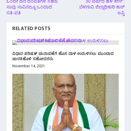
ಒಂದೇ ದಿನ ದಂಪತಿಗಳ ಸಹಜ
30 ವರ್ಷದ ಹಳೆ ಕೇಸ್ :
ಸಾವು ಸಾವಿನಲ್ಲೂ ಒಂದಾದ
ಬೆಳಗಾವಿ ಜಿಲ್ಲಾಧಿಕಾರಿ ಕಾರ್
ಸತಿ-ಪತಿ
ಜಪ್ತಿ
RELATED POSTS
ವಿಧಾನ ಪರಿಷತ್ ಚುನಾವಣೆಗೆ ಹೊಸ ದಾಳ ಉರುಳಿಸಲು ಮುಂದಾದ
ಜಾರಕಿಹೊಳಿ ಸಹೋದರರು
November 14, 2021