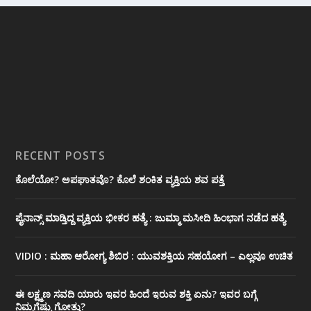
RECENT POSTS
ಕೊಲೆಯೋ? ಅಪಘಾತವೊ? ಕೊಲೆ ಶಂಕಿತ ವ್ಯಕ್ತಿಯ ಶವ ಪತ್ತೆ
ಪೈನಾನ್ಸ್ ಮಾಡ್ತಿದ್ದ ವ್ಯಕ್ತಿಯ ಭೀಕರ‌ ಹತ್ಯೆ : ಜುಮ್ಮಾ ಮಸೀದಿ ಹಿಂಭಾಗ ನಡೆದ ಹತ್ಯೆ
VIDIO : ಮಹಾ ಆರೋಗ್ಯ ಶಿಬಿರ : ಯುವಶಕ್ತಿಯ ಸಹಯೋಗ – ಎಲ್ಲವೂ ಉಚಿತ
ಈ ಲಕ್ಷ್ಮಣ ಸವದಿ ಯಾರು ಇವರ ಹಿಂದೆ ಇರುವ ಶಕ್ತಿ ಏನು? ಇವರ ಬಗ್ಗೆ
ನಿಮ್ಮಗೆಷ್ಟು ಗೋತ್ತು?