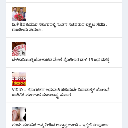
ಡಿ.ಕೆ ಶಿವಕುಮಾರ ಸರ್ಕಾರದಲ್ಲಿ ನೂತನ ಸಚಿವರಾದ ಲಕ್ಷ್ಮಣ ಸವದಿ :
ರಾಜಕೀಯ ಪಯಣ..
ಬೆಳಗಾವಿಯಲ್ಲಿ ಜೋಜಾಟದ ಮೇಲೆ ಪೊಲೀಸರ ದಾಳಿ 15 ಜನ ವಶಕ್ಕೆ
VIDIO – ಕರ್ನಾಟಕದ ಅನುಮತಿ ಪಡೆಯದೇ ವಿವಾದಾತ್ಮಕ ಯೋಜನೆ
ಜಾರಿಗೆಗೆ ಮುಂದಾದ ಮಹಾರಾಷ್ಟ್ರ ಸರ್ಕಾರ
ಗಂಡು ಮಗುವಿಗೆ ಜನ್ಮ ನೀಡಿದ ಅಪ್ರಾಪ್ತ ಬಾಲಕಿ – ಇಲ್ಲಿದೆ ಸಂಪೂರ್ಣ