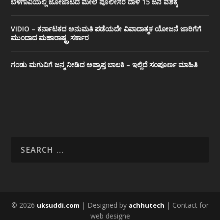
ಬೆಳಗಾವಿಯಲ್ಲಿ ಜೋಜಾಟದ ಮೇಲೆ ಪೊಲೀಸರ ದಾಳಿ 15 ಜನ ವಶಕ್ಕೆ
VIDIO – ಕರ್ನಾಟಕದ ಅನುಮತಿ ಪಡೆಯದೇ ವಿವಾದಾತ್ಮಕ ಯೋಜನೆ ಜಾರಿಗೆಗೆ
ಮುಂದಾದ ಮಹಾರಾಷ್ಟ್ರ ಸರ್ಕಾರ
ಗಂಡು ಮಗುವಿಗೆ ಜನ್ಮ ನೀಡಿದ ಅಪ್ರಾಪ್ತ ಬಾಲಕಿ – ಇಲ್ಲಿದೆ ಸಂಪೂರ್ಣ ಮಾಹಿತಿ
© 2026
| Designed by
| Contact for
uksuddi.com
achhutech
web designe