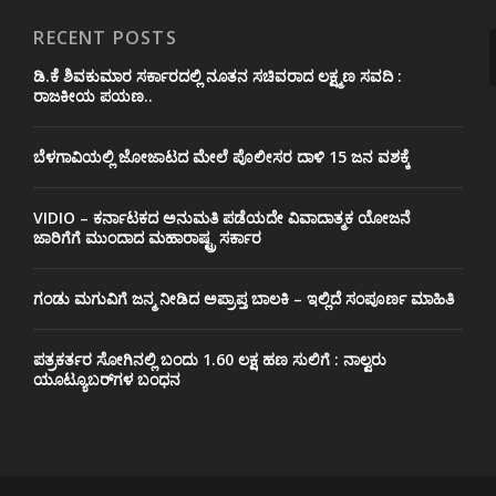
RECENT POSTS
ಡಿ.ಕೆ ಶಿವಕುಮಾರ ಸರ್ಕಾರದಲ್ಲಿ ನೂತನ ಸಚಿವರಾದ ಲಕ್ಷ್ಮಣ ಸವದಿ :
ರಾಜಕೀಯ ಪಯಣ..
ಬೆಳಗಾವಿಯಲ್ಲಿ ಜೋಜಾಟದ ಮೇಲೆ ಪೊಲೀಸರ ದಾಳಿ 15 ಜನ ವಶಕ್ಕೆ
VIDIO – ಕರ್ನಾಟಕದ ಅನುಮತಿ ಪಡೆಯದೇ ವಿವಾದಾತ್ಮಕ ಯೋಜನೆ
ಜಾರಿಗೆಗೆ ಮುಂದಾದ ಮಹಾರಾಷ್ಟ್ರ ಸರ್ಕಾರ
ಗಂಡು ಮಗುವಿಗೆ ಜನ್ಮ ನೀಡಿದ ಅಪ್ರಾಪ್ತ ಬಾಲಕಿ – ಇಲ್ಲಿದೆ ಸಂಪೂರ್ಣ ಮಾಹಿತಿ
ಪತ್ರಕರ್ತರ ಸೋಗಿನಲ್ಲಿ ಬಂದು 1.60 ಲಕ್ಷ ಹಣ ಸುಲಿಗೆ : ನಾಲ್ವರು
ಯೂಟ್ಯೂಬರ್‌ಗಳ ಬಂಧನ