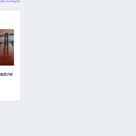
್ಟವರ ಬಂಧನ
ಧಿಕಾರಿಗಳ