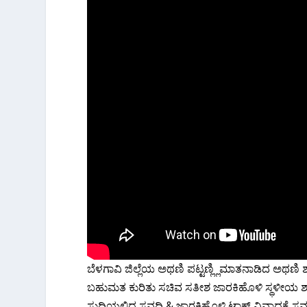
ಬೆಳಗಾವಿ ಜಿಲ್ಲೆಯ ಅಥಣಿ ಪಟ್ಟಣ್ಲ್ಲಿ‌ಮಾತನಾಡಿದ ಅಥಣಿ ಶ
ಬಹುಮತ ಕುರಿತು ಸಚಿವ ಸತೀಶ ಜಾರಕಿಹೊಳಿ ಸ್ಥಳೀಯ ಶಾ
ಸುದ್ದಿಯಲ್ಲಿದ್ದ ಸವದಿ & ಜಾರಕಿಹೊಳಿ ಟಾಕ್ ವಿವಾದಕ್ಕೆ