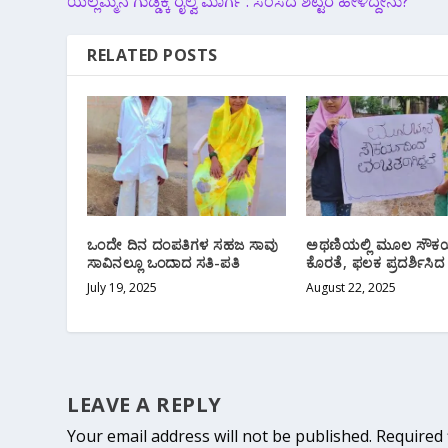
ಯಲ್ಲಮ್ಮನ ಗುಡ್ಡಕ್ಕೆ ರೈಲ್ವೆ ಮಾರ್ಗ : ಸಂಸದ ಶೆಟ್ಟರ ಹೇಳಿದ್ದೇನು?
RELATED POSTS
ಒಂದೇ ದಿನ ದಂಪತಿಗಳ ಸಹಜ ಸಾವು
ಅಥಣಿಯಲ್ಲಿ ಮೂಲ ಸೌಕ
ಸಾವಿನಲ್ಲೂ ಒಂದಾದ ಸತಿ-ಪತಿ
ಕೊರತೆ, ಫಲಕ ಪ್ರದರ್ಶಿಸಿದ
July 19, 2025
August 22, 2025
LEAVE A REPLY
Your email address will not be published.
Required 