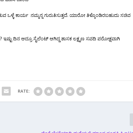
ಡುವ ಒಳ್ಳೆ ಕಾರ್ಯ ನಮ್ಮನ್ನ ಗುರುತಿಸುತ್ತದೆ. ಯಾರೋ ತಿಳ್ಕೊಂಡಿರಬಹುದು ಸಚಿವ
 ಇಷ್ಟು ದಿನ ಆದ್ರೂ ಸೈಲೆಂಟ್ ಆಗಿದ್ದ ಶಾಸಕ ಲಕ್ಷ್ಮಣ ಸವದಿ ಪರೋಕ್ಷವಾಗಿ
RATE: