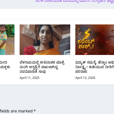
ಜಿಂಕೆ ಬೇಟೆಯಾಡಿ ಮನೆಯಲ್ಲಿ ಮಾಂಸ ಸಂಗ್ರಹಿಸಿ ಇಟ
ರ್ಯದ
ಬೆಳಗಾವಿಯಲ್ಲಿ ಕೀಟನಾಶಕ ಮಾತ್ರೆ
ವಿದ್ಯುತ್ ಸಮಸ್ಯೆ, ಹೆಸ್ಕಾಂ ಅ
 ಮಕ್ಕಳು
ನುಂಗಿ ಆಸ್ಪತ್ರೆಗೆ ದಾಖಲಾಗಿದ್ದ
ನಿರ್ಲಕ್ಷ್ಯ.! ಕುಡಿಯುವ ನೀರಿಗೆ
ನವವಿವಾಹಿತೆ ಸಾವು
ಪರದಾಟ
April 11, 2025
April 13, 2026
fields are marked
*