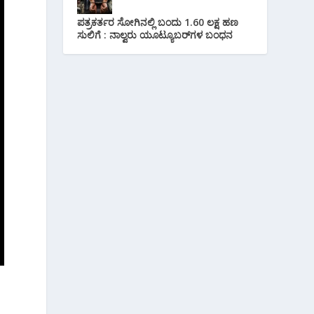
ಪತ್ರಕರ್ತರ ಸೋಗಿನಲ್ಲಿ ಬಂದು 1.60 ಲಕ್ಷ ಹಣ
ಸುಲಿಗೆ : ನಾಲ್ವರು ಯೂಟ್ಯೂಬರ್‌ಗಳ ಬಂಧನ