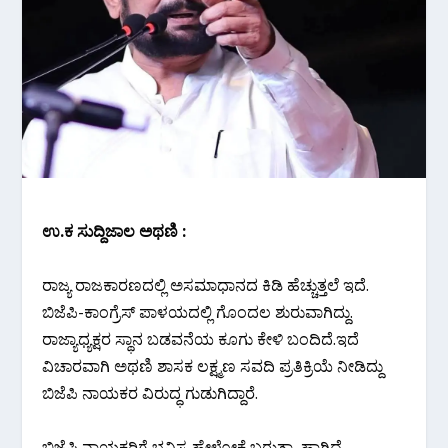
ಉ.ಕ ಸುದ್ದಿಜಾಲ ಅಥಣಿ :
ರಾಜ್ಯ ರಾಜಕಾರಣದಲ್ಲಿ ಅಸಮಾಧಾನದ ಕಿಡಿ ಹೆಚ್ಚುತ್ತಲೆ ಇದೆ.
ಬಿಜೆಪಿ-ಕಾಂಗ್ರೆಸ್ ಪಾಳಯದಲ್ಲಿ ಗೊಂದಲ ಶುರುವಾಗಿದ್ದು.
ರಾಜ್ಯಾಧ್ಯಕ್ಷರ ಸ್ಥಾನ ಬಡವನೆಯ ಕೂಗು ಕೇಳಿ ಬಂದಿದೆ.ಇದೆ
ವಿಚಾರವಾಗಿ ಅಥಣಿ ಶಾಸಕ ಲಕ್ಷ್ಮಣ ಸವದಿ ಪ್ರತಿಕ್ರಿಯೆ ನೀಡಿದ್ದು
ಬಿಜೆಪಿ ನಾಯಕರ ವಿರುದ್ಧ ಗುಡುಗಿದ್ದಾರೆ.
ಬಿಜೆಪಿ ನಾಯಕರಿಗೆ ಭವಿಸ್ಯ ಹೇಳೋಕೆ ಬರುತ್ತಾ, ಹಾಗಿದ್ರೆ