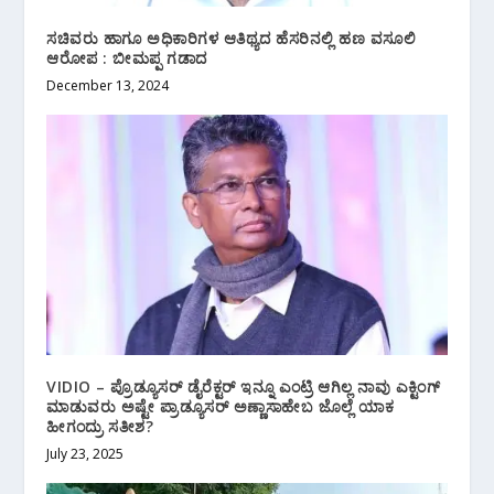
ಸಚಿವರು ಹಾಗೂ ಅಧಿಕಾರಿಗಳ ಆತಿಥ್ಯದ ಹೆಸರಿನಲ್ಲಿ ಹಣ ವಸೂಲಿ
ಆರೋಪ : ಬೀಮಪ್ಪ ಗಡಾದ
December 13, 2024
VIDIO – ಪ್ರೊಡ್ಯೂಸರ್ ಡೈರೆಕ್ಟರ್ ಇನ್ನೂ ಎಂಟ್ರಿ ಆಗಿಲ್ಲ ನಾವು ಎಕ್ಟಿಂಗ್
ಮಾಡುವರು ಅಷ್ಟೇ ಪ್ರಾಡ್ಯೂಸರ್ ಅಣ್ಣಾಸಾಹೇಬ ಜೊಲ್ಲೆ ಯಾಕ
ಹೀಗಂದ್ರು ಸತೀಶ?
July 23, 2025