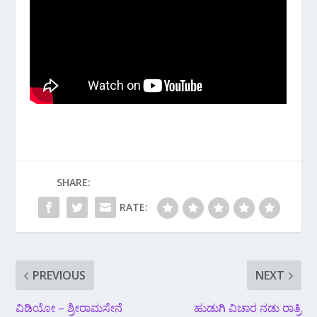
SHARE:
RATE:
PREVIOUS
NEXT
ವಿಡಿಯೋ‌ – ಶ್ರೀರಾಮಸೇನೆ
ಹುಡುಗಿ ವಿಚಾರ ನಡು ರಾತ್ರಿ