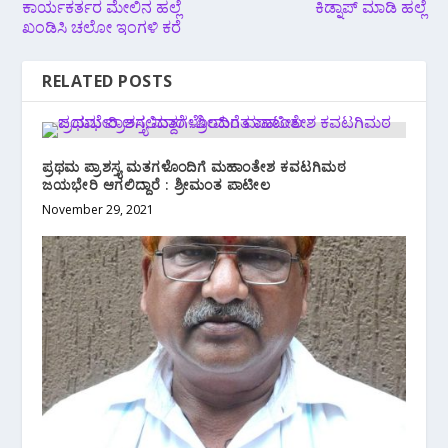
ಕಾರ್ಯಕರ್ತರ ಮೇಲಿನ ಹಲ್ಲೆ
ಕಿಡ್ನಾಪ್ ಮಾಡಿ ಹಲ್ಲೆ
ಖಂಡಿಸಿ ಚಲೋ ಇಂಗಳಿ ಕರೆ
RELATED POSTS
ಪ್ರಥಮ ಪ್ರಾಶಸ್ತ್ಯ ಮತಗಳೊಂದಿಗೆ ಮಹಾಂತೇಶ ಕವಟಗಿಮಠ
ಜಯಭೇರಿ ಆಗಲಿದ್ದಾರೆ : ಶ್ರೀಮಂತ ಪಾಟೀಲ
November 29, 2021