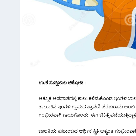
ಉ.ಕ ಸುದ್ದಿಜಾಲ ಚಿಕ್ಕೋಡಿ :
ಆಕಸ್ಮಿಕ ಅಪಘಾತದಲ್ಲಿ ಕಾಲು ಕಳೆದುಕೊಂಡ ಇಂಗಳಿ ಬಾಲಕ
ತಾಲೂಕಿನ ಇಂಗಳಿ ಗ್ರಾಮದ ಶ್ರಾವಣಿ ಪರಶುರಾಮ ಅಂಬಿ
ಗಂಭೀರವಾಗಿ ಗಾಯಗೊಂಡು, ಈಗ ಚಿಕಿತ್ಸೆ ಪಡೆಯುತ್ತಿದ್ದಾಳೆ
ಬಾಲಕಿಯ ಕುಟುಂಬದ ಆರ್ಥಿಕ ಸ್ಥಿತಿ ಅತ್ಯಂತ ಗಂಭೀರವಾಗಿದ