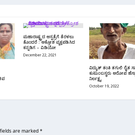
ಮಹಾರಾಷ್ಟ್ರದ ಆಸ್ಪತ್ರೆಗೆ ತೆರಳಲು
ತೊಂದರೆ : ಆಕ್ರೋಶ ವ್ಯಕ್ತಪಡಿಸಿದ
ಕನ್ನಡಿಗ – ವಿಡಿಯೋ
December 22, 2021
ವಿದ್ಯುತ್ ತಂತಿ ತಗುಲಿ ರೈತ ಸ
ಕುಟುಂಬಸ್ಥರು ಆರೋಪ ಹೆಸ್ಕ
ಚಿವ
ನಿರ್ಲಕ್ಷ್ಯ
October 19, 2022
fields are marked
*