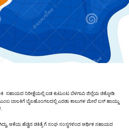
ಿ ಸಹಾಯದ ನಿರೀಕ್ಷೆಯಲ್ಲಿ ಬಡ ಕುಟುಂಟ ಬೆಳಗಾವಿ ಜಿಲ್ಲೆಯ ಚಿಕ್ಕೋಡಿ
 ಎಂಬ ಬಾಲಕಿಗೆ ಬೈಲಹೊಂಗಲದಲ್ಲಿ ಎರಡು ಕಾಲುಗಳ ಮೇಲೆ ಬಸ್ ಹಾಯ್ದು
.
್ದು, ಆಕೆಯ ಹೆಚ್ವಿನ ಚಿಕಿತ್ಸೆ ಗೆ ಸಂಘ ಸಂಸ್ಥಗಳಿಂದ ಆರ್ಥಿಕ ಸಹಾಯದ