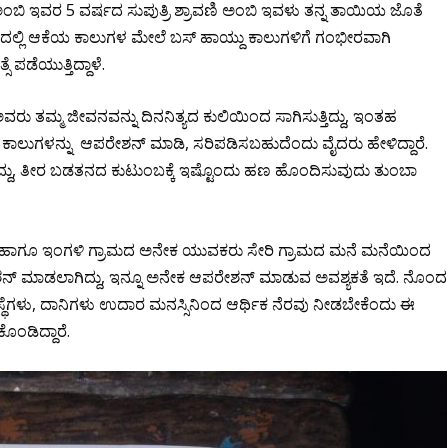
ಅಂಬಿ ಇವರ 5 ವರ್ಷದ ಸುಪುತ್ರಿ ಶ್ರಾವಣಿ ಅಂಬಿ ಇವಳು ತನ್ನ ತಾಯಿಯ ಜೊತೆ
ಲ್ಲಿ ಆಕೆಯ ಕಾಲುಗಳ ಮೇಲೆ ಬಸ್ ಹಾಯ್ದು ಕಾಲುಗಳಿಗೆ ಗಂಭೀರವಾಗಿ
 ಪಡೆಯುತ್ತಿದ್ದಾಳೆ.
ಮ್ಮ ಜೀವನವನ್ನು ದಿನನಿತ್ಯದ ಕುಲಿಯಿಂದ ಸಾಗಿಸುತ್ತಿದ್ದು, ಇಂತಹ
ಕಾಲುಗಳನ್ನು ಆಪರೇಶನ್ ಮಾಡಿ, ಸರಿಪಡಿಸಬಹುದೆಂದು ವೈದರು ಹೇಳಿದ್ದಾರೆ.
ಿಳಿಸಿದ್ದು, ತೀರ ಬಡತನದ ಕುಟುಂಬಕ್ಕೆ ಇಷ್ಟೊಂದು ಹಣ ಹೊಂದಿಸುವುದು ತುಂಬಾ
 ಹಾಗೂ ಇಂಗಳಿ ಗ್ರಾಮದ ಅನೇಕ ಯುವಕರು ಸೇರಿ ಗ್ರಾಮದ ಮನೆ ಮನೆಯಿಂದ
ಶನ್ ಮಾಡಲಾಗಿದ್ದು, ಇನ್ನೂ ಅನೇಕ ಆಪರೇಶನ್ ಮಾಡುವ ಅವಶ್ಯಕತೆ ಇದೆ. ನೊಂದ
್ಥೆಗಳು, ದಾನಿಗಳು ಉದಾರ ಮನಸ್ಸಿನಿಂದ ಆರ್ಥಿಕ ನೆರವು ನೀಡಬೇಕೆಂದು ಈ
ಂಡಿದ್ದಾರೆ.