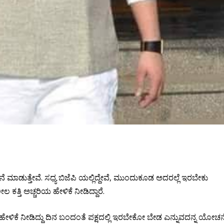
ನೆ ಮಾಡುತ್ತೇವೆ‌. ಸಧ್ಯ ಬಿಜೆಪಿ ಯಲ್ಲಿದ್ದೇವೆ, ಮುಂದು‌ಕೂಡ ಅದರಲ್ಲೆ ಇರಬೇಕು
ಕತ್ತಿ ಅಚ್ಚರಿಯ ಹೇಳಿಕೆ ನೀಡಿದ್ದಾರೆ.
ೆ ಹೇಳಿಕೆ ನೀಡಿದ್ದು ದಿನ ಬಂದಂತೆ ಪಕ್ಷದಲ್ಲಿ ಇರಬೇಕೋ‌ ಬೇಡ ಎನ್ನುವದನ್ನ ಯೋಚನ