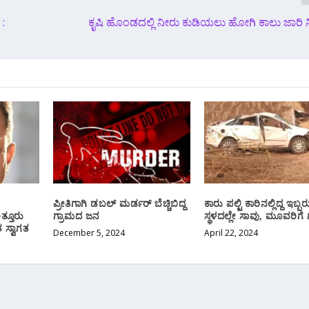
 :
ಕೃಷಿ ಹೊಂಡದಲ್ಲಿ ನೀರು ಕುಡಿಯಲು ಹೋಗಿ ಕಾಲು ಜಾರಿ 
ಪ್ರೀತಿಗಾಗಿ ಡಬಲ್ ಮರ್ಡರ್ ಬೆಚ್ಚಿಬಿದ್ದ
ಕಾರು ಪಲ್ಟಿ ಕಾರಿನಲ್ಲಿದ್ದ ಇಬ್ಬರ
ತ್ತೂರು
ಗ್ರಾಮದ ಜನ
ಸ್ಥಳದಲ್ಲೇ ಸಾವು, ಮೂವರಿಗ
 ಸ್ವಾಗತ
December 5, 2024
April 22, 2024