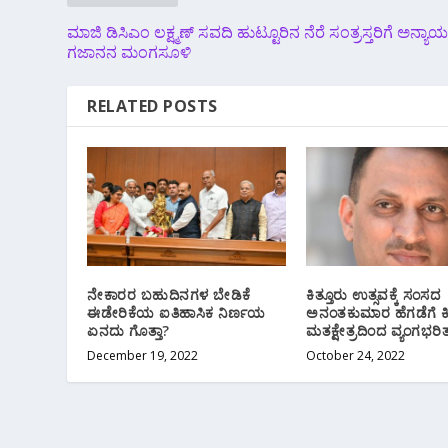
ಮಾಜಿ ಡಿಸಿಎಂ ಲಕ್ಷ್ಮಣ್ ಸವದಿ ಹುಟ್ಟೂರಿನ ನೆರೆ ಸಂತ್ರಸ್ತರಿಗೆ ಅನ್ಯಾಯ
ಗಜಾನನ ಮಂಗಸೂಳಿ
RELATED POSTS
ನೇಕಾರರ ಬಹುದಿನಗಳ ಬೇಡಿಕೆ
ಕಿತ್ತೂರು ಉತ್ಸವಕ್ಕೆ ಸಂಸದ
ಈಡೇರಿಕೆಯ ಐತಿಹಾಸಿಕ ನಿರ್ಣಯ
ಅನಂತಕುಮಾರ ಹೆಗಡೆಗೆ ಕಿ
ಏನದು ಗೊತ್ತಾ?
ಮತಕ್ಷೇತ್ರದಿಂದ ವ್ಯಂಗಭರಿತ
December 19, 2022
October 24, 2022