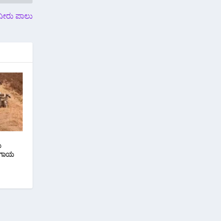
ನೀರು ಪಾಲು
ು
ೆ ಗಾಯ