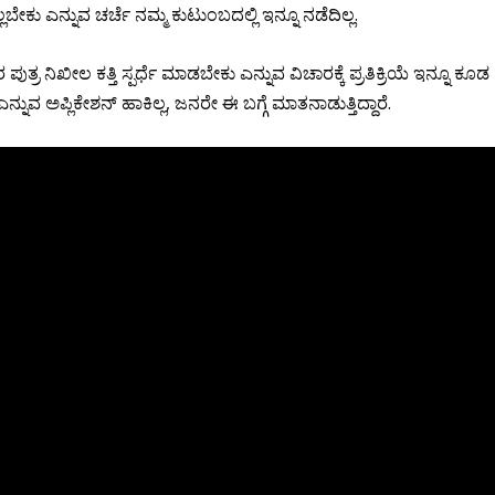
ೇಕು ಎನ್ನುವ ಚರ್ಚೆ ನಮ್ಮ ಕುಟುಂಬದಲ್ಲಿ ಇನ್ನೂ ನಡೆದಿಲ್ಲ.
 ನಿಖೀಲ ಕತ್ತಿ ಸ್ಪರ್ಧೆ ಮಾಡಬೇಕು ಎನ್ನುವ ವಿಚಾರಕ್ಕೆ ಪ್ರತಿಕ್ರಿಯೆ ಇನ್ನೂ ಕೂಡ
ನುವ ಅಪ್ಲಿಕೇಶನ್ ಹಾಕಿಲ್ಲ, ಜನರೇ ಈ ಬಗ್ಗೆ ಮಾತನಾಡುತ್ತಿದ್ದಾರೆ.