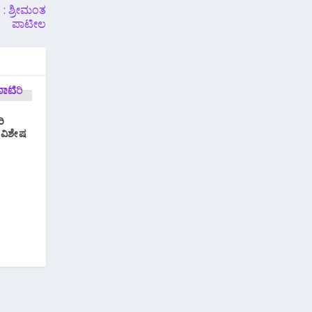
ನೆ : ಶ್ರೀಮಂತ
ಪಾಟೀಲ
ರಿ
ವಿಶೇಷ