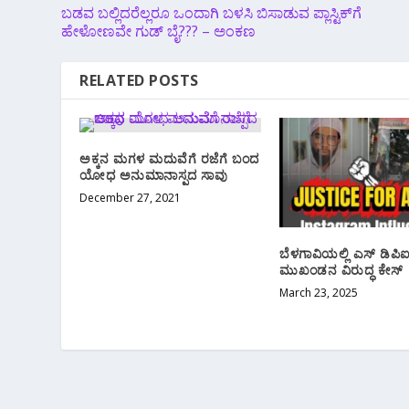
ಬಡವ ಬಲ್ಲಿದರೆಲ್ಲರೂ ಒಂದಾಗಿ ಬಳಸಿ ಬಿಸಾಡುವ ಪ್ಲಾಸ್ಟಿಕ್‌ಗೆ
ಹೇಳೋಣವೇ ಗುಡ್ ಬೈ??? – ಅಂಕಣ
RELATED POSTS
ಅಕ್ಕನ ಮಗಳ ಮದುವೆಗೆ ರಜೆಗೆ ಬಂದ
ಯೋಧ ಅನುಮಾನಾಸ್ಪದ ಸಾವು
December 27, 2021
ಬೆಳಗಾವಿಯಲ್ಲಿ ಎಸ್ ಡಿಪಿ
ಮುಖಂಡನ ವಿರುದ್ಧ ಕೇಸ್
March 23, 2025