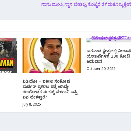
ನಾನು ಮಂತ್ರಿ ಸ್ಥಾನ ಬೇಡಿಲ್ಲ. ಕೊಟ್ಟರೆ ತೆಗೆದುಕೊಳ್ಳುತ್ತೇ
ಕಾಗವಾಡ ಕ್ಷೇತ್ರದಲ್ಲಿ ನೀರಾವ
ಯೋಜನೆಗಳಿಗೆ 230 ಕೋಟಿ 
ಅನುದಾನ
October 20, 2022
ಐ
ವಿಡಿಯೋ – ವಕೀಲ ಸಂತೋಷ
ಮರ್ಡರ್ ಪ್ರಕರಣ ಪತ್ತೆ ಆಗಿದ್ದೇ
ರಣರೋಚಕ ಈ ಬಗ್ಗೆ ಬೆಳಗಾವಿ ಎಸ್ಪಿ
ಏನ ಹೇಳತ್ತಾರೆ?
July 8, 2025