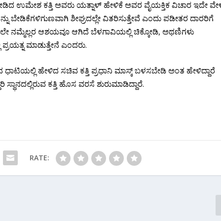
ೆ ನೀಡಿದ ಉಮೇಶ ಕತ್ತಿ ಅವರು ಯತ್ನಾಳ್ ಹೇಳಿಕೆ ಅವರ ವೈಯಕ್ತಿಕ ವಿಚಾರ ಇದೇ ವೇಳ
 ಬೇಡಿಕೆಗಳಿಗುಣವಾಗಿ ಶೀಘ್ರದಲ್ಲೇ ವಿತರಿಸುತ್ತೇವೆ ಎಂದು ಪಡೀತರ ದಾರರಿಗೆ
ಈಗಾಗಲೇ ನಮ್ಮೆಲ್ಲರ ಆಶಯವೂ ಆಗಿದೆ ಬೆಳಗಾವಿಯಲ್ಲಿ ಚಿಕ್ಕೋಡಿ, ಅಥಣಿಗಳು
ಿ ಪ್ರಯತ್ನ ಮಾಡುತ್ತೇನೆ ಎಂದರು.
 ಧಾಟಿಯಲ್ಲಿ ಹೇಳಿದ ಸಚಿವ ಕತ್ತಿ ಪ್ರಧಾನಿ ಮಾಸ್ಕ್ ಬಳಸಬೇಡಿ ಅಂತ ಹೇಳಿದ್ದಾರೆ
್ಥಾನದಲ್ಲಿರುವ ಕತ್ತಿ ಹೊಸ ವರಸೆ ಶುರುಮಾಡಿದ್ದಾರೆ.
RATE: