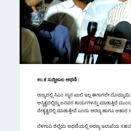
ಉ.ಕ ಸುದ್ದಿಜಾಲ ಅಥಣಿ :
ರಾಜ್ಯದಲ್ಲಿ ಸಿಎಂ ಸ್ಥಾನ ಖಾಲಿ ಇಲ್ಲ ಈಗಾಗಲೇ ಬೊಮ್ಮಾಯ
ಅಸ್ಥಿತ್ವದಲ್ಲಿದ್ದು ಜನಪರ ಕಾರ್ಯಗಳನ್ನು ಮಾಡುತ್ತಿದ
ನೇತೃತ್ವದಲ್ಲಿ ಮಾಡುತ್ತೇವೆ ಎಂದು ಅರಣ್ಯ ಹಾಗೂ ಆಹಾರ
ಬೆಳಗಾವಿ ಜಿಲ್ಲೆಯ ಅಥಣಿಯಲ್ಲಿ ಅರಣ್ಯ ಇಲಾಖೆಯ ಸಹಯೋಗ