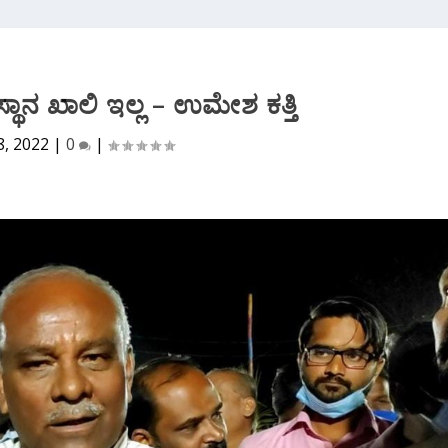
 ಸ್ಥಾನ ಖಾಲಿ ಇಲ್ಲ – ಉಮೇಶ ಕತ್ತಿ
8, 2022
|
0
|