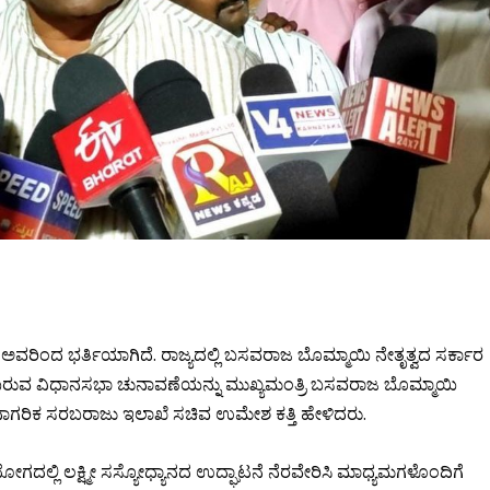
ಿ ಅವರಿಂದ ಭರ್ತಿಯಾಗಿದೆ. ರಾಜ್ಯದಲ್ಲಿ ಬಸವರಾಜ ಬೊಮ್ಮಾಯಿ ನೇತೃತ್ವದ ಸರ್ಕಾರ
ೆ ಮುಂಬರುವ ವಿಧಾನಸಭಾ ಚುನಾವಣೆಯನ್ನು ಮುಖ್ಯಮಂತ್ರಿ ಬಸವರಾಜ ಬೊಮ್ಮಾಯಿ
 ನಾಗರಿಕ ಸರಬರಾಜು ಇಲಾಖೆ ಸಚಿವ ಉಮೇಶ ಕತ್ತಿ ಹೇಳಿದರು.
ದಲ್ಲಿ ಲಕ್ಷ್ಮೀ ಸಸ್ಯೋಧ್ಯಾನದ ಉದ್ಘಾಟನೆ ನೆರವೇರಿಸಿ ಮಾಧ್ಯಮಗಳೊಂದಿಗೆ