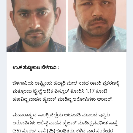
ಉ.ಕ ಸುದ್ದಿಜಾಲ ಬೆಳಗಾವಿ :
ಬೆಳಗಾವಿಯ ರಾಷ್ಟ್ರೀಯ ಹೆದ್ದಾರಿ ಮೇಲೆ ನಡೆದ ರಾಬರಿ ಪ್ರಕರಣಕ್ಕೆ
ಮತ್ತೊಂದು ಟ್ವಿಸ್ಟ್ ಆಟಿಕೆ ಪಿಸ್ತೂಲ್ ತೋರಿಸಿ 1.17 ಕೋಟಿ
ಹಣವಿದ್ದ ವಾಹನ ಹೈಜಾಕ್ ಮಾಡಿದ್ದ ಆರೋಪಿಗಳು ಅಂದರ್.
ಮಹಾರಾಷ್ಟ್ರದ ಸಾಂಗ್ಲಿ ಜಿಲ್ಲೆಯ ಅಟಪಾಡಿ ಮೂಲದ ಇಬ್ಬರು
ಆರೋಪಿಗಳು ಅರೆಸ್ಟ್ ವಾಹನ ಹೈಜಾಕ್ ಮಾಡಿದ್ದ ನವನೀತ ಸಾಸ್ತೆ
(35) ಸೂರಜ್ ಸಾಸ್ತೆ (25) ಬಂಧಿತರು. ಕಳೆದ ವಾರ ಸಂಕೇಶ್ವರ