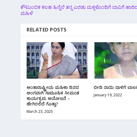
ಕೌಟುಂಬಿಕ ಕಲಹ ಹಿನ್ನೆಲೆ ತನ್ನ ಎರಡು ಮಕ್ಕಳೊಂದಿಗೆ ಬಾವಿಗೆ ಹಾರಿ
ಮಹಿಳೆ
RELATED POSTS
ಅಂತಾರಾಷ್ಟ್ರೀಯ ಮಹಿಳಾ ದಿನದ
ಬೀದಿ ನಾಯಿ ದಾಳಿಗೆ ಬಾಲಕ
ಅಂಗವಾಗಿ ಸಾಮೂಹಿಕ ಸೀಮಂತ
January 19, 2022
ಕಾರ್ಯಕ್ರಮ ಆಯೋಜನೆ –
ಹೇಗಿರಲಿದೆ ಗೊತ್ತಾ?
March 23, 2025