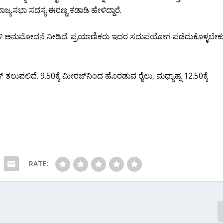
ಾಜ್ಯಸಭಾ ಸದಸ್ಯ ಈರಣ್ಣ ಕಡಾಡಿ ಹೇಳಿದ್ದಾರೆ.
ಮಂಡಳಿ ಅನುಮೋದನೆ ನೀಡಿದೆ. ಪ್ರಯಾಣಿಕರು ಇದರ ಸದುಪಯೋಗ ಪಡೆದುಕೊಳ್ಳಬೇಕು
್‌ ತಲುಪಲಿದೆ. 9.50ಕ್ಕೆ ಮೀರಜ್‌ನಿಂದ ಹೊರಡುವ ರೈಲು, ಮಧ್ಯಾಹ್ನ 12.50ಕ್ಕೆ
RATE: