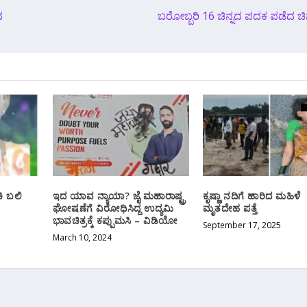
ದ
ಬರೋಬ್ಬರಿ 16 ಚಿನ್ನದ ಪದಕ ಪಡೆದ ಚಿ
ಿ ಬಲಿ
ಇದ ಯಾವ ನ್ಯಾಯಾ? ಜೈ ಮಹಾರಾಷ್ಟ್ರ
ಕೃಷ್ಣಾ ನದಿಗೆ ಹಾರಿದ ಮಹಿಳೆ
ಘೋಷಣೆಗೆ ವಿರೋಧಿಸಿದ್ದ ಉದ್ಯಮಿ
ಮೃತದೇಹ ಪತ್ತೆ
ಭಾವಚಿತ್ರಕ್ಕೆ ಕಪ್ಪುಮಸಿ – ವಿಡಿಯೋ
September 17, 2025
March 10, 2024