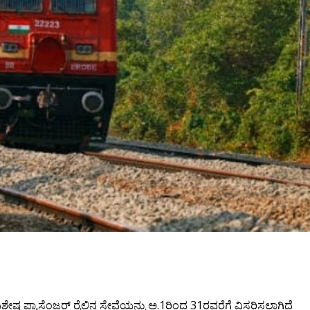
ಿಶೇಷ ಪ್ಯಾಸೆಂಜರ್ ರೈಲಿನ ಸೇವೆಯನ್ನು ಅ.1ರಿಂದ 31ರವರೆಗೆ ವಿಸ್ತರಿಸಲಾಗಿದೆ