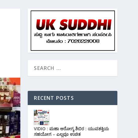
RECENT POSTS
VIDIO : ಮಹಾ ಆರೋಗ್ಯ ಶಿಬಿರ : ಯುವಶಕ್ತಿಯ
ಸಹಯೋಗ – ಎಲ್ಲವೂ ಉಚಿತ