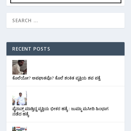
RECENT POSTS
ಕೊಲೆಯೋ? ಅಪಘಾತವೊ? ಕೊಲೆ ಶಂಕಿತ ವ್ಯಕ್ತಿಯ ಶವ ಪತ್ತೆ
ಪೈನಾನ್ಸ್ ಮಾಡ್ತಿದ್ದ ವ್ಯಕ್ತಿಯ ಭೀಕರ‌ ಹತ್ಯೆ : ಜುಮ್ಮಾ ಮಸೀದಿ ಹಿಂಭಾಗ
ನಡೆದ ಹತ್ಯೆ