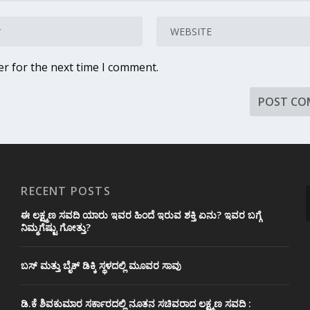
er for the next time I comment.
RECENT POSTS
ಈ ಲಕ್ಷ್ಮಣ ಸವದಿ ಯಾರು ಇವರ ಹಿಂದೆ ಇರುವ ಶಕ್ತಿ ಏನು? ಇವರ ಬಗ್ಗೆ
ನಿಮ್ಮಗೆಷ್ಟು ಗೋತ್ತು?
ಬಸ್ ಮತ್ತು ಬೈಕ್ ಡಿಕ್ಕಿ ಸ್ಥಳದಲ್ಲಿ ಮೂವರ ಸಾವು
ಡಿ.ಕೆ ಶಿವಕುಮಾರ ಸರ್ಕಾರದಲ್ಲಿ ನೂತನ ಸಚಿವರಾದ ಲಕ್ಷ್ಮಣ ಸವದಿ :