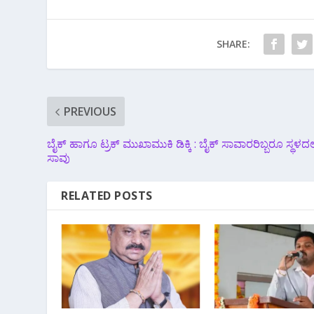
SHARE:
PREVIOUS
ಬೈಕ್ ಹಾಗೂ ಟ್ರಕ್ ಮುಖಾಮುಕಿ ಡಿಕ್ಕಿ : ಬೈಕ್‌ ಸಾವಾರರಿಬ್ಬರೂ ಸ್ಥಳದಲ್
ಸಾವು
RELATED POSTS