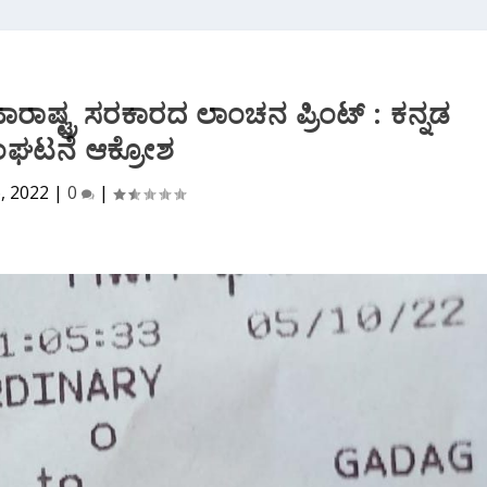
 ಮಹಾರಾಷ್ಟ್ರ ಸರಕಾರದ ಲಾಂಚನ ಪ್ರಿಂಟ್ : ಕನ್ನಡ
ಂಘಟನೆ ಆಕ್ರೋಶ
6, 2022
|
0
|