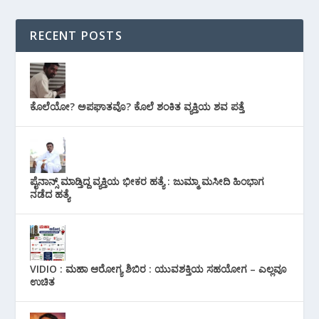
RECENT POSTS
ಕೊಲೆಯೋ? ಅಪಘಾತವೊ? ಕೊಲೆ ಶಂಕಿತ ವ್ಯಕ್ತಿಯ ಶವ ಪತ್ತೆ
ಪೈನಾನ್ಸ್ ಮಾಡ್ತಿದ್ದ ವ್ಯಕ್ತಿಯ ಭೀಕರ‌ ಹತ್ಯೆ : ಜುಮ್ಮಾ ಮಸೀದಿ ಹಿಂಭಾಗ
ನಡೆದ ಹತ್ಯೆ
VIDIO : ಮಹಾ ಆರೋಗ್ಯ ಶಿಬಿರ : ಯುವಶಕ್ತಿಯ ಸಹಯೋಗ – ಎಲ್ಲವೂ
ಉಚಿತ