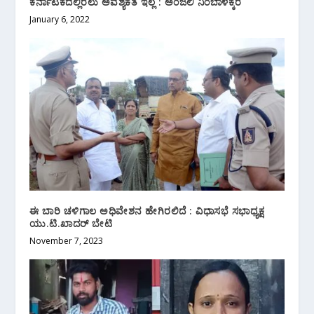
ಕರ್ನಾಟಕದಲ್ಲಿರಲು ಅವಶ್ಯಕತೆ ಇಲ್ಲ : ಅಂಜಲಿ‌ ನಿಂಬಾಳಕ್ಕರ
January 6, 2022
ಈ ಬಾರಿ ಚಳಿಗಾಲ ಅಧಿವೇಶನ ಹೇಗಿರಲಿದೆ : ವಿಧಾಸಭೆ ಸಭಾಧ್ಯಕ್ಷ
ಯು.ಟಿ.ಖಾದರ್ ಬೇಟಿ
November 7, 2023