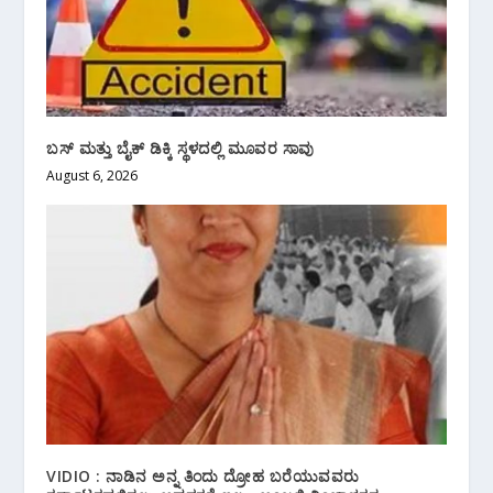
ಬಸ್ ಮತ್ತು ಬೈಕ್ ಡಿಕ್ಕಿ ಸ್ಥಳದಲ್ಲಿ ಮೂವರ ಸಾವು
August 6, 2026
VIDIO : ನಾಡಿನ ಅನ್ನ ತಿಂದು ದ್ರೋಹ ಬರೆಯುವವರು