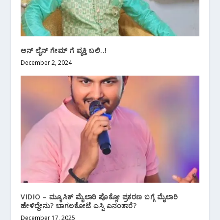
ಆನ್ ಲೈನ್ ಗೇಮ್ ಗೆ ವ್ಯಕ್ತಿ ಬಲಿ..!
December 2, 2024
VIDIO – ಮ್ಯೂಸಿಕ್ ಮೈಲಾರಿ ಪೊಕ್ಸೋ ಪ್ರಕರಣ ಬಗ್ಗೆ ಮೈಲಾರಿ
ಹೇಳಿದ್ದೇನು? ಬಾಗಲಕೋಟೆ ಎಸ್ಪಿ ಎನಂತಾರೆ?
December 17, 2025