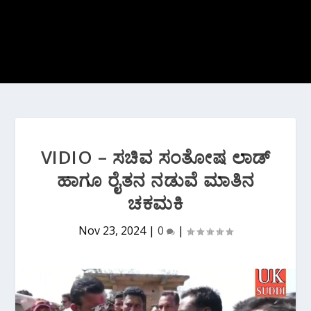
VIDIO – ಸಚಿವ ಸಂತೋಷ ಲಾಡ್
ಹಾಗೂ ರೈತನ ನಡುವೆ ಮಾತಿನ
ಚಕಮಕಿ
Nov 23, 2024
|
0
|