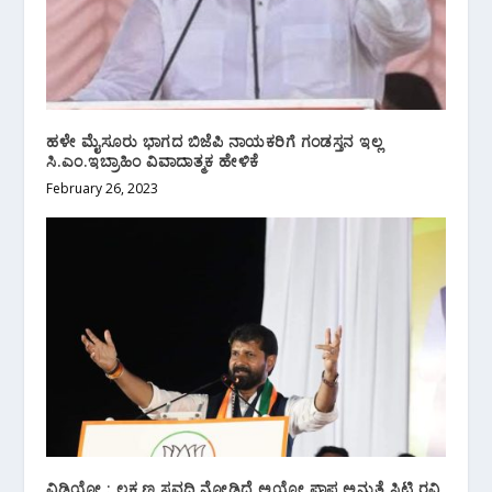
ಹಳೇ ಮೈಸೂರು ಭಾಗದ ಬಿಜೆಪಿ ನಾಯಕರಿಗೆ ಗಂಡಸ್ತನ ಇಲ್ಲ
ಸಿ.ಎಂ.ಇಬ್ರಾಹಿಂ ವಿವಾದಾತ್ಮಕ ಹೇಳಿಕೆ
February 26, 2023
ವಿಡಿಯೋ : ಲಕ್ಷ್ಮಣ ಸವದಿ ನೋಡಿದ್ರೆ ಅಯ್ಯೋ ಪಾಪ ಅನ್ಸುತ್ತೆ ಸಿಟಿ ರವಿ