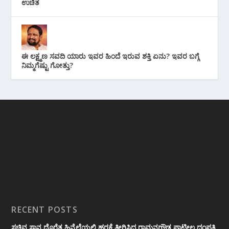
ಉಚಿತ
ಈ ಲಕ್ಷ್ಮಣ ಸವದಿ ಯಾರು ಇವರ ಹಿಂದೆ ಇರುವ ಶಕ್ತಿ ಏನು? ಇವರ ಬಗ್ಗೆ
ನಿಮ್ಮಗೆಷ್ಟು ಗೋತ್ತು?
RECENT POSTS
ಸಚಿವ ಸ್ಥಾನ ದೊರೆತ ಹಿನ್ನೆಲೆಯಲ್ಲಿ ಹರಕೆ ತೀರಿಸಿದ ರಾಮನಗೌಡ ಪಾಟೀಲ ದಂಪತಿ