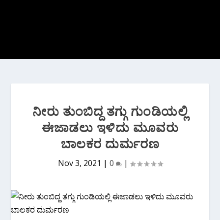
ನೀರು ತುಂಬಿದ್ದ ತಗ್ಗು ಗುಂಡಿಯಲ್ಲಿ‌
ಈಜಾಡಲು ಇಳಿದು ಮೂವರು
ಬಾಲಕರ ದುರ್ಮರಣ
Nov 3, 2021
|
0
|