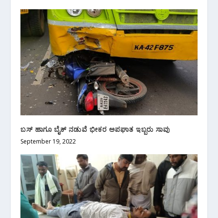
ಬಸ್ ಹಾಗೂ ಬೈಕ್ ನಡುವೆ ಭೀಕರ ಅಪಘಾತ ಇಬ್ಬರು ಸಾವು
September 19, 2022