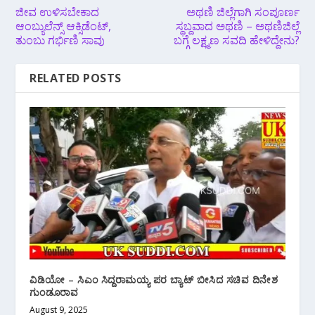
ಜೀವ ಉಳಿಸಬೇಕಾದ
ಅಥಣಿ ಜಿಲ್ಲೆಗಾಗಿ ಸಂಪೂರ್ಣ
ಆಂಬ್ಯುಲೆನ್ಸ್ ಆಕ್ಸಿಡೆಂಟ್,
ಸ್ಥಬ್ದವಾದ ಅಥಣಿ – ಅಥಣಿ‌ಜಿಲ್ಲೆ
ತುಂಬು ಗರ್ಭಿಣಿ ಸಾವು
ಬಗ್ಗೆ ಲಕ್ಷ್ಮಣ ಸವದಿ ಹೇಳಿದ್ದೇನು?
RELATED POSTS
ವಿಡಿಯೋ – ಸಿಎಂ‌ ಸಿದ್ದರಾಮಯ್ಯ ಪರ ಬ್ಯಾಟ್ ಬೀಸಿದ ಸಚಿವ ದಿನೇಶ
ಗುಂಡೂರಾವ
August 9, 2025