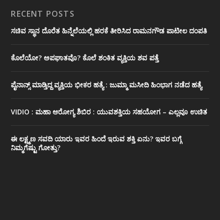
RECENT POSTS
ಸಚಿವ ಸ್ಥಾನ ದೊರೆತ ಹಿನ್ನೆಲೆಯಲ್ಲಿ ಹರಕೆ ತೀರಿಸಿದ ರಾಮನಗೌಡ ಪಾಟೀಲ ದಂಪತಿ
ಕೊಲೆಯೋ? ಅಪಘಾತವೊ? ಕೊಲೆ ಶಂಕಿತ ವ್ಯಕ್ತಿಯ ಶವ ಪತ್ತೆ
ಪೈನಾನ್ಸ್ ಮಾಡ್ತಿದ್ದ ವ್ಯಕ್ತಿಯ ಭೀಕರ‌ ಹತ್ಯೆ : ಜುಮ್ಮಾ ಮಸೀದಿ ಹಿಂಭಾಗ ನಡೆದ ಹತ್ಯೆ
VIDIO : ಮಹಾ ಆರೋಗ್ಯ ಶಿಬಿರ : ಯುವಶಕ್ತಿಯ ಸಹಯೋಗ – ಎಲ್ಲವೂ ಉಚಿತ
ಈ ಲಕ್ಷ್ಮಣ ಸವದಿ ಯಾರು ಇವರ ಹಿಂದೆ ಇರುವ ಶಕ್ತಿ ಏನು? ಇವರ ಬಗ್ಗೆ
ನಿಮ್ಮಗೆಷ್ಟು ಗೋತ್ತು?