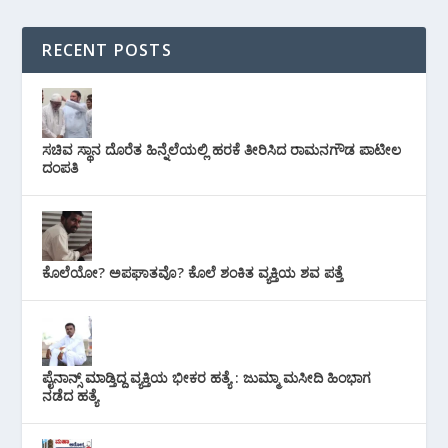
RECENT POSTS
ಸಚಿವ ಸ್ಥಾನ ದೊರೆತ ಹಿನ್ನೆಲೆಯಲ್ಲಿ ಹರಕೆ ತೀರಿಸಿದ ರಾಮನಗೌಡ ಪಾಟೀಲ
ದಂಪತಿ
ಕೊಲೆಯೋ? ಅಪಘಾತವೊ? ಕೊಲೆ ಶಂಕಿತ ವ್ಯಕ್ತಿಯ ಶವ ಪತ್ತೆ
ಪೈನಾನ್ಸ್ ಮಾಡ್ತಿದ್ದ ವ್ಯಕ್ತಿಯ ಭೀಕರ‌ ಹತ್ಯೆ : ಜುಮ್ಮಾ ಮಸೀದಿ ಹಿಂಭಾಗ
ನಡೆದ ಹತ್ಯೆ