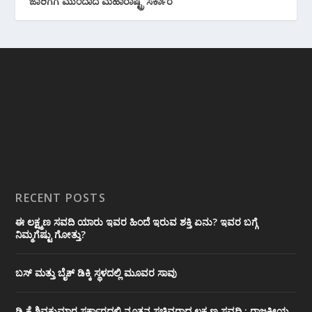
ಜಾರಿಗೆಗೆ ಮುಂದಾದ ಮಹಾರಾಷ್ಟ್ರ ಸರ್ಕಾರ
RECENT POSTS
ಈ ಲಕ್ಷ್ಮಣ ಸವದಿ ಯಾರು ಇವರ ಹಿಂದೆ ಇರುವ ಶಕ್ತಿ ಏನು? ಇವರ ಬಗ್ಗೆ
ನಿಮ್ಮಗೆಷ್ಟು ಗೋತ್ತು?
ಬಸ್ ಮತ್ತು ಬೈಕ್ ಡಿಕ್ಕಿ ಸ್ಥಳದಲ್ಲಿ ಮೂವರ ಸಾವು
ಡಿ.ಕೆ ಶಿವಕುಮಾರ ಸರ್ಕಾರದಲ್ಲಿ ನೂತನ ಸಚಿವರಾದ ಲಕ್ಷ್ಮಣ ಸವದಿ : ರಾಜಕೀಯ