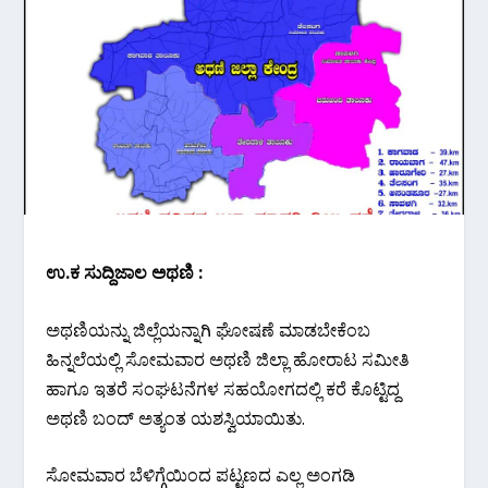
ಉ.ಕ ಸುದ್ದಿಜಾಲ ಅಥಣಿ :
ಅಥಣಿಯನ್ನು ಜಿಲ್ಲೆಯನ್ನಾಗಿ ಘೋಷಣೆ ಮಾಡಬೇಕೆಂಬ
ಹಿನ್ನಲೆಯಲ್ಲಿ ಸೋಮವಾರ ಅಥಣಿ ಜಿಲ್ಲಾ ಹೋರಾಟ ಸಮೀತಿ
ಹಾಗೂ ಇತರೆ ಸಂಘಟನೆಗಳ ಸಹಯೋಗದಲ್ಲಿ ಕರೆ ಕೊಟ್ಟಿದ್ದ
ಅಥಣಿ ಬಂದ್ ಅತ್ಯಂತ ಯಶಸ್ವಿಯಾಯಿತು.
ಸೋಮವಾರ ಬೆಳಿಗ್ಗೆಯಿಂದ ಪಟ್ಟಣದ ಎಲ್ಲ ಅಂಗಡಿ